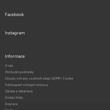
á
p
a
Facebook
t
í
Instagram
Informace
O nás
Obchodní podmínky
Zásady ochrany osobních údajů GDPR / Cookie
Odstoupení od kupní smlouvy
Záruka a reklamace
Dodací lhůty
Doprava