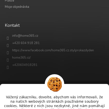
Platba
Moje objednávka
Kontakt
info
@
home365.cz
+420 604 918 281
https://www.facebook.com/home365.cz.stylprokazdyden
home365.cz/
+420604918281
Vytvořil Shoptet
Vážený zákazníku, dovolte, abychom vás informovali, že
na našich webových stránkách používáme soubory
cookies. Některé z nich jsou nezbytné, jiné nám pomáhají
Copyright 2026
www.home365.cz
. Všechna práva vyhrazena.