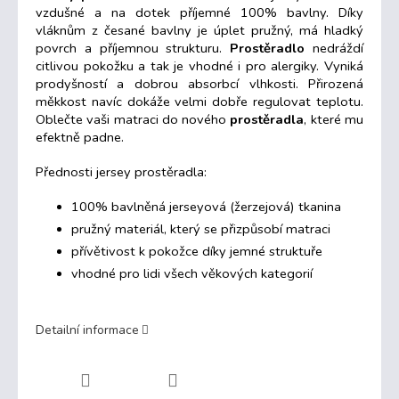
vzdušné a na dotek příjemné 100% bavlny. Díky
vláknům
z česané bavlny
je úplet pružný, má hladký
povrch a příjemnou strukturu.
Prostěradlo
nedráždí
citlivou pokožku a tak je vhodné i pro alergiky. Vyniká
prodyšností a dobrou absorbcí vlhkosti. Přirozená
měkkost navíc dokáže velmi dobře regulovat teplotu.
Oblečte vaši matraci do nového
prostěradla
, které mu
efektně padne.
Přednosti jersey prostěradla:
100% bavlněná jerseyová (žerzejová) tkanina
pružný materiál, který se přizpůsobí matraci
přívětivost k pokožce díky jemné struktuře
vhodné pro lidi všech věkových kategorií
Detailní informace