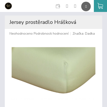
CZK
K
Přejít
na
Jersey prostěradlo Hrášková
obsah
Průměrné
Neohodnoceno
Podrobnosti hodnocení
Značka:
Dadka
hodnocení
produktu
je
0,0
z
5
hvězdiček.