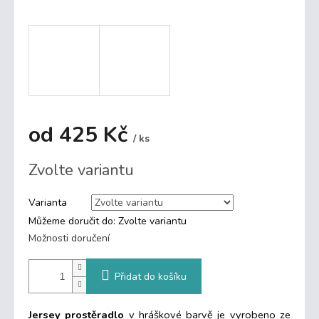
od
425 Kč
/ ks
Měrná
Zvolte variantu
cena:
Varianta
Můžeme doručit do:
Zvolte variantu
Možnosti doručení
Přidat do košíku
Jersey prostěradlo
v hráškové barvě je vyrobeno ze