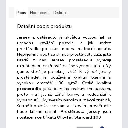
Popis
Hodnocení
Diskuze
Detailní popis produktu
Jersey prostěradlo
je skvělou volbou, jak si
usnadnit ustýlání postele, a jak udržet
prostěradlo po celou noc na matraci napnuté.
Nepříjemný pocit ze shrnutí prostěradla zažil jistě
každý z nás.
Jersey prostěradla
vynikají
mimořádnou pružností, dají se vypnout a to díky
gumě, která je po okraji všitá. K výrobě jersey
prostěradel je používána kvalitní tkanina s
vysokou gramáží 190 g/m2. Česká kvalitní
prostěradla
jsou barvena reaktivními barvami,
proto mají jasné, zářící barvy, a nedochází k
vyblednutí. Díky svěžím barvám a měkké tkanině,
šetrné k pokožce, se vám v takovém prostěradle
bude krásně usínat.
Prostěradla jersey
jsou
nositelem certifikátu
Öko
-Tex Standard 100
.