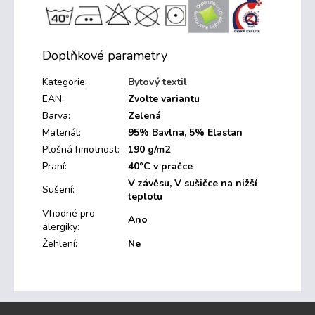
Doplňkové parametry
Kategorie
:
Bytový textil
EAN
:
Zvolte variantu
Barva
:
Zelená
Materiál
:
95% Bavlna, 5% Elastan
Plošná hmotnost
:
190 g/m2
Praní
:
40°C v pračce
V závěsu, V sušičce na nižší
Sušení
:
teplotu
Vhodné pro
Ano
alergiky
:
Žehlení
:
Ne
Z