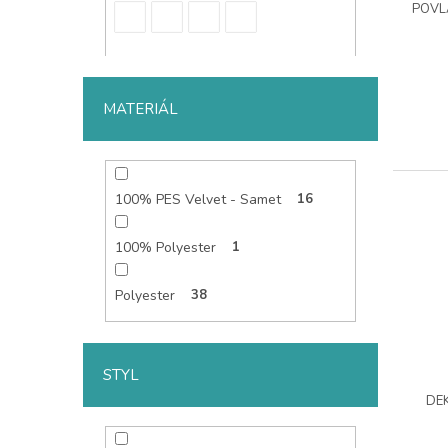
d
ů
POVLA
u
k
t
ů
MATERIÁL
100% PES Velvet - Samet
16
100% Polyester
1
Polyester
38
STYL
DEK