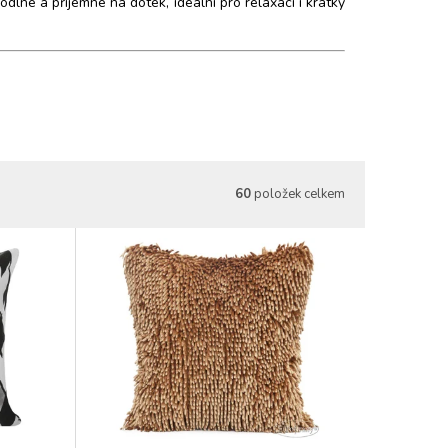
lné a příjemné na dotek, ideální pro relaxaci i krátký
60
položek celkem