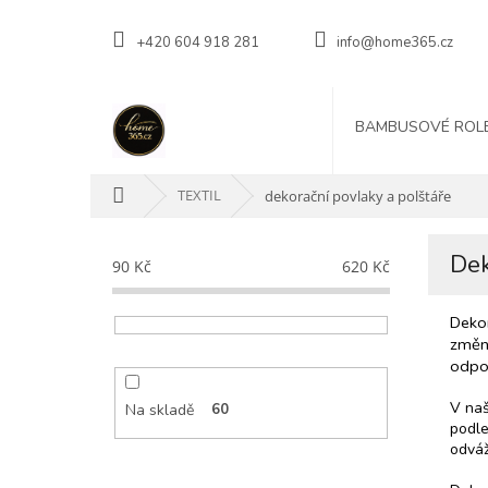
Přejít
na
+420 604 918 281
info@home365.cz
obsah
BAMBUSOVÉ ROL
Domů
TEXTIL
dekorační povlaky a polštáře
P
Dek
o
90
Kč
620
Kč
s
t
Dekor
r
změni
a
odpoč
n
V naš
n
Na skladě
60
podle
í
odváž
p
a