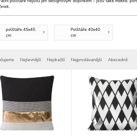
ační polštáře nejsou jen designovým doplňkem – jsou také měkké, pohod
inek.
polštáře 45x45
Polštáře 40x40
cm
cm
učujeme
Nejlevnější
Nejdražší
Nejprodávanější
Abecedně