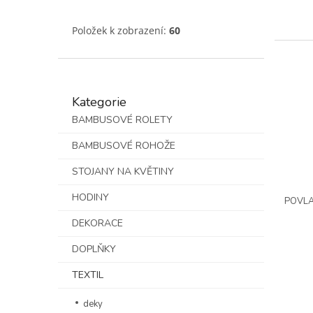
Položek k zobrazení:
60
Zbobené aplikacemi
12
Vánoční
3
Přeskočit
Kůže
1
Kategorie
kategorie
BAMBUSOVÉ ROLETY
Flitry
4
BAMBUSOVÉ ROHOŽE
Chlupatý
7
STOJANY NA KVĚTINY
HODINY
Zdobené aplikacemi
2
POVLA
DEKORACE
Rostlinný
1
DOPLŇKY
Bez vzoru
5
TEXTIL
Prošitý
1
deky