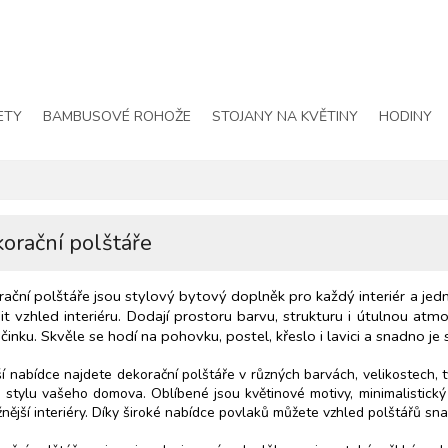
ETY
BAMBUSOVÉ ROHOŽE
STOJANY NA KVĚTINY
HODINY
orační polštáře
ační polštáře jsou stylový bytový doplněk pro každý interiér a jedn
t vzhled interiéru. Dodají prostoru barvu, strukturu i útulnou at
inku. Skvěle se hodí na pohovku, postel, křeslo i lavici a snadno je
í nabídce najdete dekorační polštáře v různých barvách, velikostech, 
 stylu vašeho domova. Oblíbené jsou květinové motivy, minimalistický 
nější interiéry. Díky široké nabídce povlaků můžete vzhled polštářů s