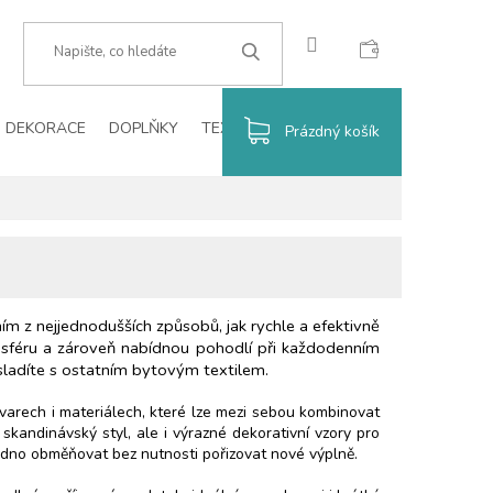
CZK
HLEDAT
DEKORACE
DOPLŇKY
TEXTIL
VÁNOCE
BLOG
NÁKUPNÍ
Prázdný košík
KOŠÍK
ím z nejjednodušších způsobů, jak rychle a efektivně
mosféru a zároveň nabídnou pohodlí při každodenním
 sladíte s ostatním bytovým textilem.
tvarech i materiálech, které lze mezi sebou kombinovat
skandinávský styl, ale i výrazné dekorativní vzory pro
nadno obměňovat bez nutnosti pořizovat nové výplně.