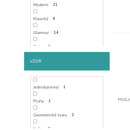
Moderní
21
Klasický
6
Glamour
14
Retro
1
Flora
4
VZOR
Nadčasový
7
Jednobarevný
1
Vánoce
3
POVLA
Pruhy
1
3D
1
Geometrické tvary
2
Květy
6