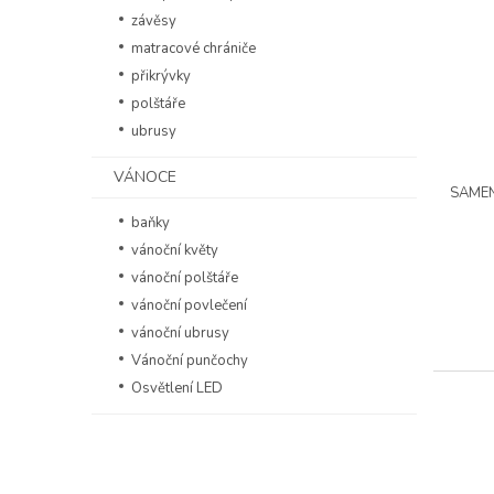
závěsy
matracové chrániče
přikrývky
polštáře
ubrusy
VÁNOCE
SAMEN
baňky
vánoční květy
vánoční polštáře
vánoční povlečení
vánoční ubrusy
Vánoční punčochy
Osvětlení LED