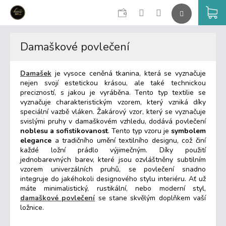
CZK
K
Přejít
na
Damaškové povlečení
obsah
Damašek
je vysoce ceněná tkanina, která se vyznačuje
nejen svojí estetickou krásou, ale také technickou
precizností, s jakou je vyráběna. Tento typ textilie se
vyznačuje charakteristickým vzorem, který vzniká díky
speciální vazbě vláken. Žakárový vzor, který se vyznačuje
svislými pruhy v damaškovém vzhledu, dodává povlečení
noblesu a sofistikovanost
. Tento typ vzoru je
symbolem
elegance
a tradičního umění textilního designu, což činí
každé ložní prádlo výjimečným. Díky použití
jednobarevných barev, které jsou ozvláštněny subtilním
vzorem univerzálních pruhů, se povlečení snadno
integruje do jakéhokoli designového stylu interiéru. Ať už
máte minimalistický, rustikální, nebo moderní styl,
damaškové povlečení
se stane skvělým doplňkem vaší
ložnice.