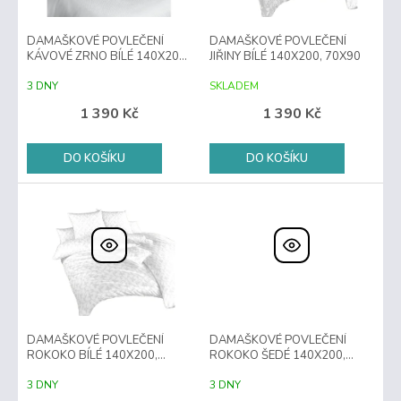
p
r
DAMAŠKOVÉ POVLEČENÍ
DAMAŠKOVÉ POVLEČENÍ
o
KÁVOVÉ ZRNO BÍLÉ 140X200,
JIŘINY BÍLÉ 140X200, 70X90
d
70X90
u
3 DNY
SKLADEM
k
1 390 Kč
1 390 Kč
t
ů
DO KOŠÍKU
DO KOŠÍKU
DAMAŠKOVÉ POVLEČENÍ
DAMAŠKOVÉ POVLEČENÍ
ROKOKO BÍLÉ 140X200,
ROKOKO ŠEDÉ 140X200,
70X90
70X90
3 DNY
3 DNY