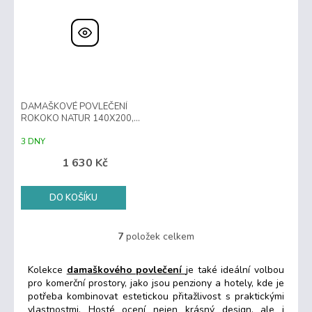
DAMAŠKOVÉ POVLEČENÍ
ROKOKO NATUR 140X200,
70X90
3 DNY
1 630 Kč
DO KOŠÍKU
7
položek celkem
O
v
l
Kolekce
damaškového povlečení
je také ideální volbou
á
pro komerční prostory, jako jsou penziony a hotely, kde je
d
potřeba kombinovat estetickou přitažlivost s praktickými
a
vlastnostmi. Hosté ocení nejen krásný design, ale i