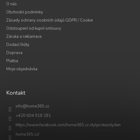
O nás
Obchodní podmínky
Zásady ochrany osobních údajů GDPR / Cookie
Odstoupení od kupní smlouvy
Záruka a reklamace
Dodací lhůty
Doprava
Platba
Moje objednávka
Kontakt
info
@
home365.cz
+420 604 918 281
https://www.facebook.com/home365.cz.stylprokazdyden
home365.cz/