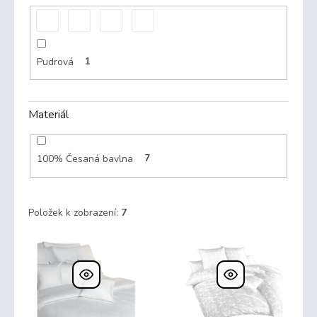
Pudrová
1
Materiál
100% Česaná bavlna
7
Položek k zobrazení:
7
V
ý
p
i
s