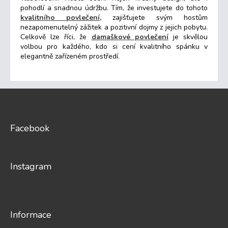
c
pohodlí a snadnou údržbu. Tím, že investujete do tohoto
í
kvalitního povlečení,
zajišťujete svým hostům
p
nezapomenutelný zážitek a pozitivní dojmy z jejich pobytu.
r
Celkově lze říci, že
damaškové povlečení
je skvělou
v
volbou pro každého, kdo si cení kvalitního spánku v
k
elegantně zařízeném prostředí.
y
v
ý
Z
p
i
á
s
p
u
a
Facebook
t
í
Instagram
Informace