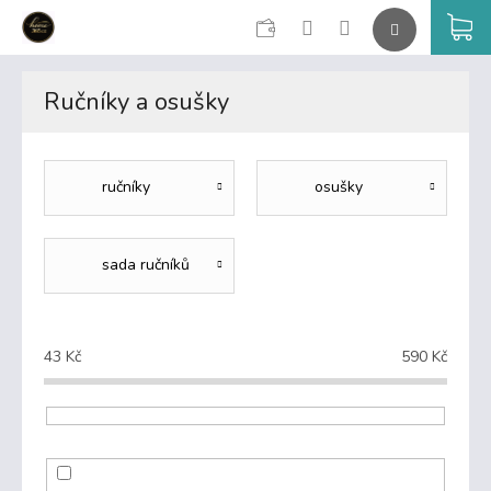
CZK
K
Přejít
na
Ručníky a osušky
obsah
ručníky
osušky
sada ručníků
43
Kč
590
Kč