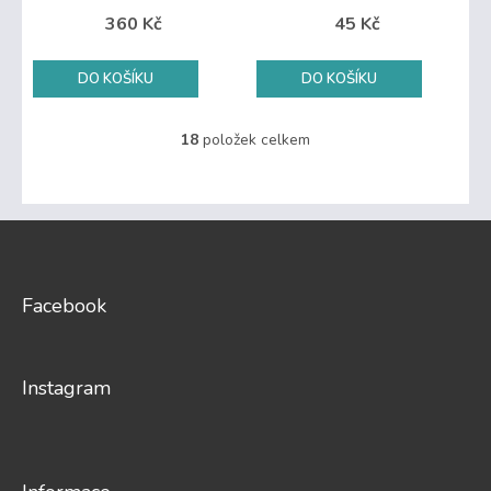
360 Kč
45 Kč
DO KOŠÍKU
DO KOŠÍKU
18
položek celkem
O
v
l
á
Z
d
a
á
c
p
í
a
Facebook
p
t
r
í
v
k
Instagram
y
v
ý
p
i