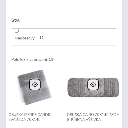
Styl
Nadčasový
12
Položek k zobrazení:
18
V
ý
p
i
s
p
r
OSUŠKA PIERRE CARDIN -
OSUŠKA CAIRO 70X140 ŠEDÁ
o
EVA ŠEDÁ 70X140
STŘÍBRNÁ VÝŠIVKA
d