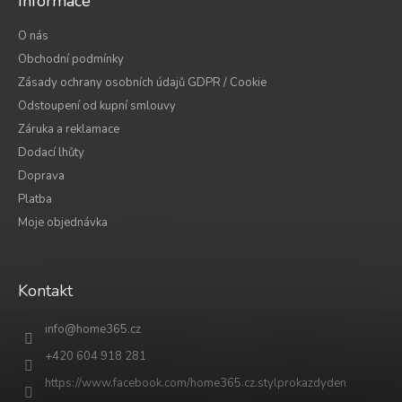
Informace
s
u
O nás
Obchodní podmínky
Zásady ochrany osobních údajů GDPR / Cookie
Odstoupení od kupní smlouvy
Záruka a reklamace
Dodací lhůty
Doprava
Platba
Moje objednávka
Kontakt
info
@
home365.cz
+420 604 918 281
https://www.facebook.com/home365.cz.stylprokazdyden