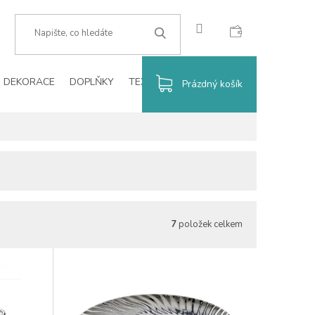
CZK
HLEDAT
DEKORACE
DOPLŇKY
TEXTIL
VÁNOCE
BLOG
NÁKUPNÍ
Prázdný košík
KOŠÍK
7
položek celkem