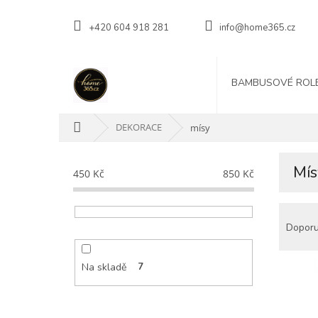
Přejít
na
+420 604 918 281
info@home365.cz
obsah
BAMBUSOVÉ ROL
Domů
DEKORACE
mísy
P
Mís
o
450
Kč
850
Kč
s
t
Ř
r
a
Dopor
a
z
n
e
n
Na skladě
7
n
í
V
í
p
ý
p
a
p