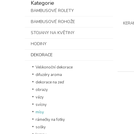
Kategorie
kategorie
BAMBUSOVÉ ROLETY
BAMBUSOVÉ ROHOŽE
KERAM
STOJANY NA KVĚTINY
HODINY
DEKORACE
Velikonoční dekorace
difuzéry aroma
dekorace na zeď
obrazy
vázy
svícny
mísy
rámečky na fotky
sošky