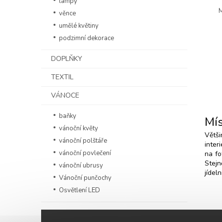
lampy
věnce
umělé květiny
podzimní dekorace
DOPLŇKY
TEXTIL
VÁNOCE
baňky
Mís
vánoční květy
Větši
vánoční polštáře
inter
vánoční povlečení
na fo
Stejn
vánoční ubrusy
jídel
Vánoční punčochy
Osvětlení LED
Z