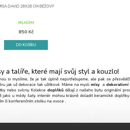
MÍSA DAVID 28X28 CM BÉŽOVÝ
SKLADEM
850 Kč
DO KOŠÍKU
O
v
y a talíře, které mají svůj styl a kouzlo!
l
á
nou si myslíme, že je tak úplně nepotřebujeme, ale pak se přesvěd
d
iéru jak už dekorace tak užitkové. Máme na mysli
mísy
a
dekorativní 
a
tky nebo svícny. Kolekce
doplňků
dělají z našeho bytu originální pro
c
ě jako u módy šaty, interiér mohou krásně doladit keramické doplňky.
í
ním či konferenčním stolku na ovoce .
p
r
v
k
y