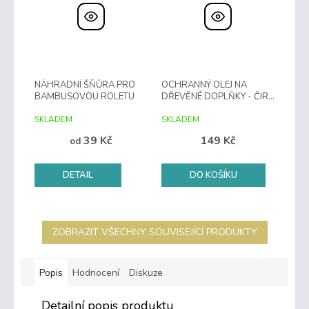
NÁHRADNÍ ŠŇŮRA PRO
OCHRANNÝ OLEJ NA
BAMBUSOVOU ROLETU
DŘEVĚNÉ DOPLŇKY - ČIRÝ
500 ML
SKLADEM
SKLADEM
39 Kč
149 Kč
od
DETAIL
DO KOŠÍKU
ZOBRAZIT VŠECHNY SOUVISEJÍCÍ PRODUKTY
Popis
Hodnocení
Diskuze
Detailní popis produktu