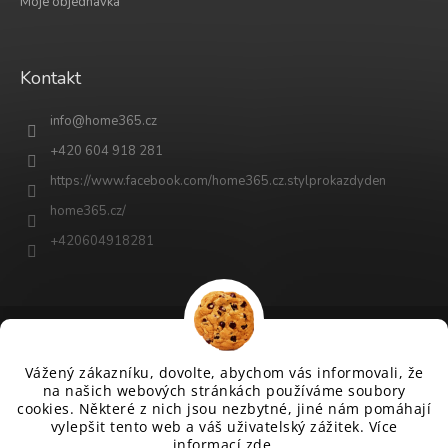
Moje objednávka
Kontakt
info
@
home365.cz
+420 604 918 281
https://www.facebook.com/home365.cz.stylprokazdyden
home365.cz/
+420604918281
Vytvořil Shoptet
Vážený zákazníku, dovolte, abychom vás informovali, že
na našich webových stránkách používáme soubory
cookies. Některé z nich jsou nezbytné, jiné nám pomáhají
Copyright 2026
www.home365.cz
. Všechna práva vyhrazena.
vylepšit tento web a váš uživatelský zážitek. Více
Upravit nastavení cookies
informací
zde.