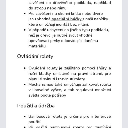
zavěšení do dřevěného podkladu, například
do stropu nebo rámu.
Pro zavěšení na okenní křídlo nebo dveře
jsou vhodné
speciální háčky
z naší nabídky,
které umožňují montáž bez vrtání.
V případě uchycení do jiného typu podkladu,
než je dřevo, je nutné zvolit vhodné
upevňovací prvky odpovídající danému
materiálu.
Ovládání rolety
Ovládání rolety je zajištěno pomocí šňůry a
ruční kladky umístěné na pravé straně, pro
plynulé svinutí i rozvinutí rolety.
Mechanismus také umožňuje zafixovat roletu
v libovolné výšce, a tak regulovat množství
světla podle potřeby.
Použití a údržba
Bambusová roleta je určena pro interiérové
použití.
Při využití bambusové rolety pro zastínění