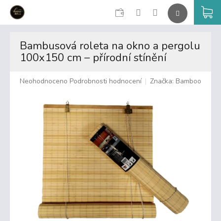
CZK
K
Přejít
na
Bambusová roleta na okno a pergolu
obsah
100x150 cm – přírodní stínění
Průměrné
Neohodnoceno
Podrobnosti hodnocení
Značka:
Bamboo
hodnocení
produktu
je
0,0
z
5
hvězdiček.