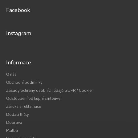
p
a
Facebook
t
í
Instagram
Informace
O nás
Obchodní podmínky
Zásady ochrany osobních údajů GDPR / Cookie
Odstoupení od kupní smlouvy
Záruka a reklamace
Dodací lhůty
Doprava
Platba