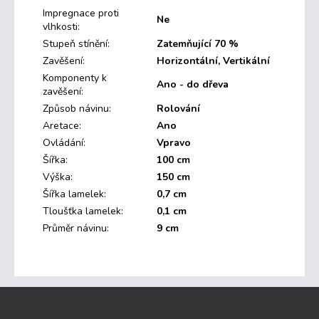
Impregnace proti
Ne
vlhkosti
:
Stupeň stínění
:
Zatemňující 70 %
Zavěšení
:
Horizontální, Vertikální
Komponenty k
Ano - do dřeva
zavěšení
:
Způsob návinu
:
Rolování
Aretace
:
Ano
Ovládání
:
Vpravo
Šířka
:
100 cm
Výška
:
150 cm
Šířka lamelek
:
0,7 cm
Tloušťka lamelek
:
0,1 cm
Průměr návinu
:
9 cm
Z
á