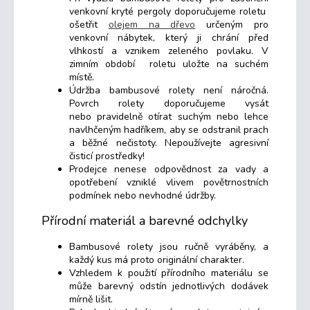
venkovní kryté pergoly doporučujeme roletu
ošetřit
olejem na dřevo
určeným pro
venkovní nábytek, který ji chrání před
vlhkostí a vznikem zeleného povlaku. V
zimním období roletu uložte na suchém
místě.
Údržba bambusové rolety není náročná.
Povrch rolety doporučujeme vysát
nebo pravidelně otírat suchým nebo lehce
navlhčeným hadříkem, aby se odstranil prach
a běžné nečistoty. Nepoužívejte agresivní
čisticí prostředky!
Prodejce nenese odpovědnost za vady a
opotřebení vzniklé vlivem povětrnostních
podmínek nebo nevhodné údržby.
Přírodní materiál a barevné odchylky
Bambusové rolety jsou ručně vyráběny, a
každý kus má proto originální charakter.
Vzhledem k použití přírodního materiálu se
může barevný odstín jednotlivých dodávek
mírně lišit.