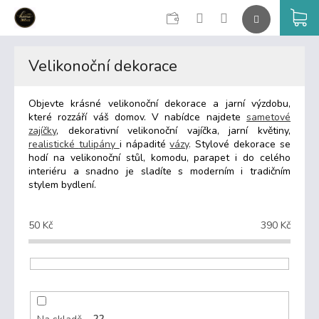
CZK
K
Přejít
na
Velikonoční dekorace
obsah
Objevte
krásné
velikonoční
dekorace
a
jarní
výzdobu,
které
rozzáří
váš
domov.
V
nabídce
najdete
sametové
zajíčky
,
dekorativní
velikonoční
vajíčka,
jarní
květiny,
realistické
tulipány
i
nápadité
vázy
.
Stylové
dekorace
se
hodí
na
velikonoční
stůl,
komodu,
parapet
i
do
celého
interiéru
a
snadno
je
sladíte
s
moderním
i
tradičním
stylem
bydlení.
50
Kč
390
Kč