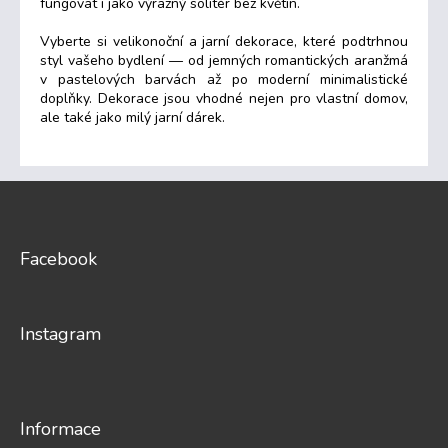
p
fungovat
i
jako
výrazný
solitér
bez
květin.
i
s
Vyberte
si
velikonoční
a
jarní
dekorace,
které
podtrhnou
u
styl
vašeho
bydlení —
od
jemných
romantických
aranžmá
v
pastelových
barvách
až
po
moderní
minimalistické
doplňky.
Dekorace
jsou
vhodné
nejen
pro
vlastní
domov,
ale
také
jako
milý
jarní
dárek.
Z
á
p
a
Facebook
t
í
Instagram
Informace