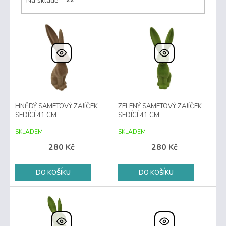
Na skladě
22
V
ý
p
i
s
p
r
HNĚDÝ SAMETOVÝ ZAJÍČEK
ZELENÝ SAMETOVÝ ZAJÍČEK
o
SEDÍCÍ 41 CM
SEDÍCÍ 41 CM
d
u
SKLADEM
SKLADEM
k
280 Kč
280 Kč
t
ů
DO KOŠÍKU
DO KOŠÍKU