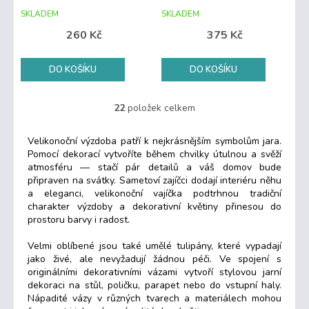
SKLADEM
SKLADEM
260 Kč
375 Kč
DO KOŠÍKU
DO KOŠÍKU
22
položek celkem
O
v
l
Velikonoční
výzdoba
patří
k
nejkrásnějším
symbolům
jara.
á
Pomocí
dekorací
vytvoříte
během
chvilky
útulnou
a
svěží
d
atmosféru —
stačí
pár
detailů
a
váš
domov
bude
a
připraven
na
svátky.
Sametoví
zajíčci
dodají
interiéru
něhu
c
a
eleganci,
velikonoční
vajíčka
podtrhnou
tradiční
í
charakter
výzdoby
a
dekorativní
květiny
přinesou
do
p
prostoru
barvy
i
radost.
r
v
Velmi
oblíbené
jsou
také
umělé
tulipány,
které
vypadají
k
jako
živé,
ale
nevyžadují
žádnou
péči.
Ve
spojení
s
y
originálními
dekorativními
vázami
vytvoří
stylovou
jarní
v
dekoraci
na
stůl,
poličku,
parapet
nebo
do
vstupní
haly.
ý
Nápadité
vázy
v
různých
tvarech
a
materiálech
mohou