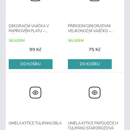
DEKORAČNÍ VAJÍČKA V
PŘÍRODNÍ DEKORATIVNÍ
PAPÍROVÉM PLATU –
VELIKONOČNÍ VAJÍČKO –
PŘÍRODNÍ
RUSTIKÁLNÍ JARNÍ DEKORACE
SKLADEM
SKLADEM
99 Kč
75 Kč
DO KOŠÍKU
DO KOŠÍKU
UMĚLÁ KYTICE TULIPÁNŮ BÍLÁ
UMĚLÁ KYTICE PAPOUŠČÍCH
TULIPÁNŮ STARORŮŽOVÁ