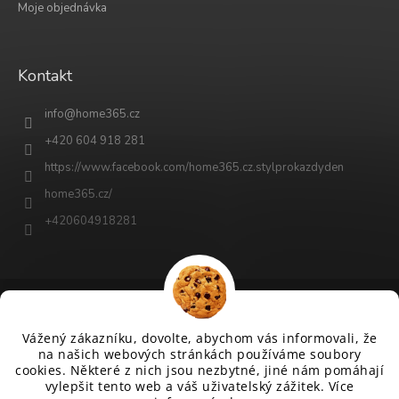
Moje objednávka
Kontakt
info
@
home365.cz
+420 604 918 281
https://www.facebook.com/home365.cz.stylprokazdyden
home365.cz/
+420604918281
Vytvořil Shoptet
Vážený zákazníku, dovolte, abychom vás informovali, že
na našich webových stránkách používáme soubory
cookies. Některé z nich jsou nezbytné, jiné nám pomáhají
Copyright 2026
www.home365.cz
. Všechna práva vyhrazena.
vylepšit tento web a váš uživatelský zážitek. Více
Upravit nastavení cookies