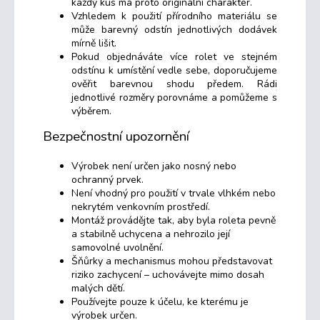
každý kus má proto originální charakter.
Vzhledem k použití přírodního materiálu se
může barevný odstín jednotlivých dodávek
mírně lišit.
Pokud objednáváte více rolet ve stejném
odstínu k umístění vedle sebe, doporučujeme
ověřit barevnou shodu předem. Rádi
jednotlivé rozměry porovnáme a pomůžeme s
výběrem.
Bezpečnostní upozornění
Výrobek není určen jako nosný nebo
ochranný prvek.
Není vhodný pro použití v trvale vlhkém nebo
nekrytém venkovním prostředí.
Montáž provádějte tak, aby byla roleta pevně
a stabilně uchycena a nehrozilo její
samovolné uvolnění.
Šňůrky a mechanismus mohou představovat
riziko zachycení – uchovávejte mimo dosah
malých dětí.
Používejte pouze k účelu, ke kterému je
výrobek určen.