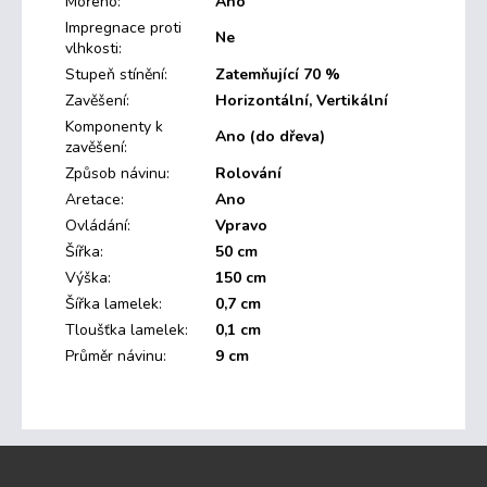
Mořeno
:
Ano
Impregnace proti
Ne
vlhkosti
:
Stupeň stínění
:
Zatemňující 70 %
Zavěšení
:
Horizontální, Vertikální
Komponenty k
Ano (do dřeva)
zavěšení
:
Způsob návinu
:
Rolování
Aretace
:
Ano
Ovládání
:
Vpravo
Šířka
:
50 cm
Výška
:
150 cm
Šířka lamelek
:
0,7 cm
Tloušťka lamelek
:
0,1 cm
Průměr návinu
:
9 cm
Z
á