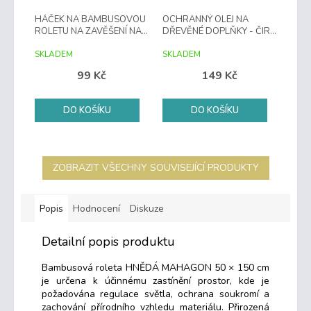
HÁČEK NA BAMBUSOVOU
OCHRANNÝ OLEJ NA
ROLETU NA ZAVĚŠENÍ NA
DŘEVĚNÉ DOPLŇKY - ČIRÝ
OKNO
500 ML
SKLADEM
SKLADEM
99 Kč
149 Kč
DO KOŠÍKU
DO KOŠÍKU
ZOBRAZIT VŠECHNY SOUVISEJÍCÍ PRODUKTY
Popis
Hodnocení
Diskuze
Detailní popis produktu
Bambusová roleta HNĚDÁ MAHAGON 50 × 150 cm
je určena k účinnému zastínění prostor, kde je
požadována regulace světla, ochrana soukromí a
zachování přírodního vzhledu materiálu. Přirozená