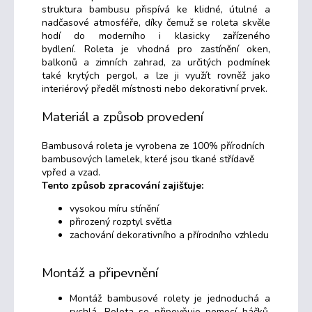
struktura bambusu přispívá ke klidné, útulné a
nadčasové atmosféře, díky čemuž se roleta skvěle
hodí do moderního i klasicky zařízeného
bydlení.
Roleta je vhodná pro zastínění oken,
balkonů a zimních zahrad, za určitých podmínek
také krytých pergol, a lze ji využít rovněž jako
interiérový předěl místnosti nebo dekorativní prvek.
Materiál a způsob provedení
Bambusová roleta je vyrobena ze 100% přírodních
bambusových lamelek, které jsou tkané střídavě
vpřed a vzad.
Tento způsob zpracování zajišťuje:
vysokou míru stínění
přirozený rozptyl světla
zachování dekorativního a přírodního vzhledu
Montáž a připevnění
Montáž bambusové rolety je jednoduchá a
rychlá. Roleta se připevňuje pomocí háčků,