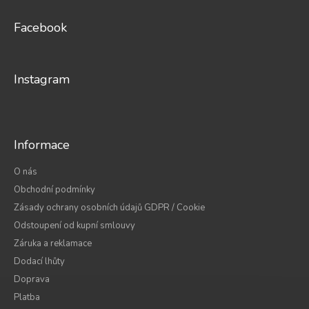
p
a
Facebook
t
í
Instagram
Informace
O nás
Obchodní podmínky
Zásady ochrany osobních údajů GDPR / Cookie
Odstoupení od kupní smlouvy
Záruka a reklamace
Dodací lhůty
Doprava
Platba