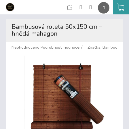
CZK
K
Přejít
na
Bambusová roleta 50x150 cm –
obsah
hnědá mahagon
Průměrné
Neohodnoceno
Podrobnosti hodnocení
Značka:
Bamboo
hodnocení
produktu
je
0,0
z
5
hvězdiček.