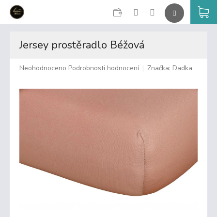
CZK
K
Přejít
na
Jersey prostěradlo Béžová
obsah
Průměrné
Neohodnoceno
Podrobnosti hodnocení
Značka:
Dadka
hodnocení
produktu
je
0,0
z
5
hvězdiček.