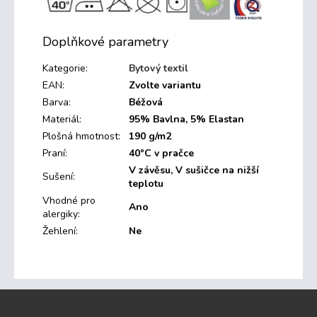
Doplňkové parametry
Kategorie
:
Bytový textil
EAN
:
Zvolte variantu
Barva
:
Béžová
Materiál
:
95% Bavlna, 5% Elastan
Plošná hmotnost
:
190 g/m2
Praní
:
40°C v pračce
V závěsu, V sušičce na nižší
Sušení
:
teplotu
Vhodné pro
Ano
alergiky
:
Žehlení
:
Ne
Z
á