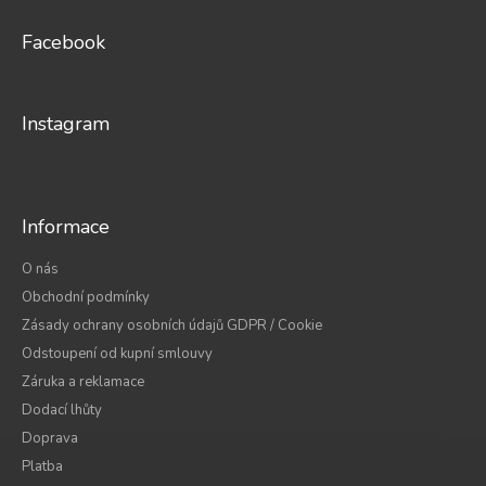
p
a
Facebook
t
í
Instagram
Informace
O nás
Obchodní podmínky
Zásady ochrany osobních údajů GDPR / Cookie
Odstoupení od kupní smlouvy
Záruka a reklamace
Dodací lhůty
Doprava
Platba