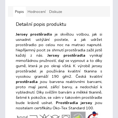
Popis
Hodnocení
Diskuze
Detailní popis produktu
Jersey prostěradlo
je skvělou volbou, jak si
usnadnit ustýlání postele, a jak udržet
prostěradlo po celou noc na matraci napnuté.
Nepříjemný pocit ze shrnutí prostěradla zažil jistě
každý z nás.
Jersey prostěradla
vynikají
mimořádnou pružností, dají se vypnout a to díky
gumě, která je po okraji všitá. K výrobě jersey
prostěradel je používána kvalitní tkanina s
vysokou gramáží 190 g/m2. Česká kvalitní
prostěradla
jsou barvena reaktivními barvami,
proto mají jasné, zářící barvy, a nedochází k
vyblednutí. Díky svěžím barvám a měkké tkanině,
šetrné k pokožce, se vám v takovém prostěradle
bude krásně usínat.
Prostěradla jersey
jsou
nositelem certifikátu
Öko
-Tex Standard 100
.