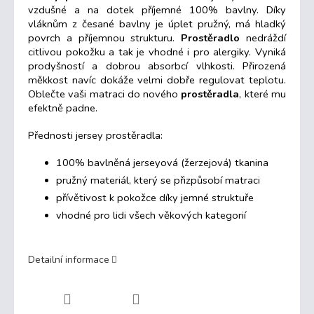
vzdušné a na dotek příjemné 100% bavlny. Díky
vláknům
z česané bavlny
je úplet pružný, má hladký
povrch a příjemnou strukturu.
Prostěradlo
nedráždí
citlivou pokožku a tak je vhodné i pro alergiky. Vyniká
prodyšností a dobrou absorbcí vlhkosti. Přirozená
měkkost navíc dokáže velmi dobře regulovat teplotu.
Oblečte vaši matraci do nového
prostěradla
, které mu
efektně padne.
Přednosti jersey prostěradla:
100% bavlněná jerseyová (žerzejová) tkanina
pružný materiál, který se přizpůsobí matraci
přívětivost k pokožce díky jemné struktuře
vhodné pro lidi všech věkových kategorií
Detailní informace