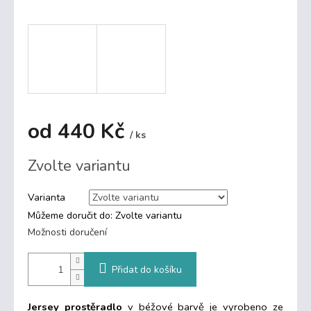
od
440 Kč
/ ks
Měrná
Zvolte variantu
cena:
Varianta
Můžeme doručit do:
Zvolte variantu
Možnosti doručení
Přidat do košíku
Jersey prostěradlo
v béžové barvě je vyrobeno ze