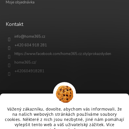
Moje objednávka
Kontakt
info
@
home365.cz
+420 604 918 281
https://www.facebook.com/home365.cz.stylprokazdyden
home365.cz/
+420604918281
Vytvořil Shoptet
Vážený zákazníku, dovolte, abychom vás informovali, že
na našich webových stránkách používáme soubory
cookies. Některé z nich jsou nezbytné, jiné nám pomáhají
Copyright 2026
www.home365.cz
. Všechna práva vyhrazena.
vylepšit tento web a váš uživatelský zážitek. Více
Upravit nastavení cookies