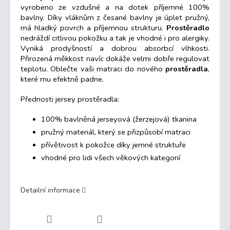
vyrobeno ze vzdušné a na dotek příjemné 100%
bavlny. Díky vláknům
z česané bavlny
je úplet pružný,
má hladký povrch a příjemnou strukturu.
Prostěradlo
nedráždí citlivou pokožku a tak je vhodné i pro alergiky.
Vyniká prodyšností a dobrou absorbcí vlhkosti.
Přirozená měkkost navíc dokáže velmi dobře regulovat
teplotu. Oblečte vaši matraci do nového
prostěradla
,
které mu efektně padne.
Přednosti jersey prostěradla:
100% bavlněná jerseyová (žerzejová) tkanina
pružný materiál, který se přizpůsobí matraci
přívětivost k pokožce díky jemné struktuře
vhodné pro lidi všech věkových kategorií
Detailní informace