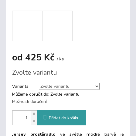
od
425 Kč
/ ks
Měrná
Zvolte variantu
cena:
Varianta
Můžeme doručit do:
Zvolte variantu
Možnosti doručení
Přidat do košíku
Jersey prostěradlo
ve světle modré barvě je