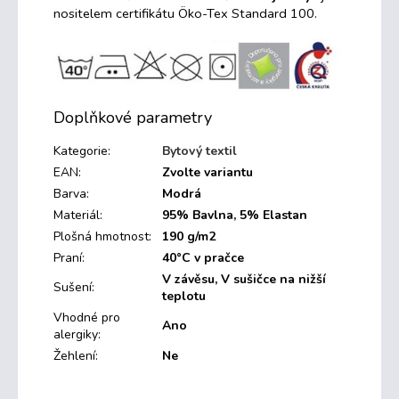
nositelem certifikátu
Öko
-Tex Standard 100
.
Doplňkové parametry
Kategorie
:
Bytový textil
EAN
:
Zvolte variantu
Barva
:
Modrá
Materiál
:
95% Bavlna, 5% Elastan
Plošná hmotnost
:
190 g/m2
Praní
:
40°C v pračce
V závěsu, V sušičce na nižší
Sušení
:
teplotu
Vhodné pro
Ano
alergiky
:
Žehlení
:
Ne