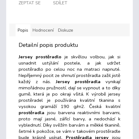
ZEPTAT SE
SDÍLET
Popis
Hodnocení
Diskuze
Detailní popis produktu
Jersey prostěradlo
je skvělou volbou, jak si
usnadnit ustýlání postele, a jak udržet
prostěradlo po celou noc na matraci napnuté.
Nepříjemný pocit ze shrnutí prostěradla zažil jistě
každý z nás.
Jersey prostěradla
vynikají
mimořádnou pružností, dají se vypnout a to díky
gumě, která je po okraji všitá. K výrobě jersey
prostěradel je používána kvalitní tkanina s
vysokou gramáží 190 g/m2. Česká kvalitní
prostěradla
jsou barvena reaktivními barvami,
proto mají jasné, zářící barvy, a nedochází k
vyblednutí. Díky svěžím barvám a měkké tkanině,
šetrné k pokožce, se vám v takovém prostěradle
bude krásně usínat.
Prostěradla jersey
jsou