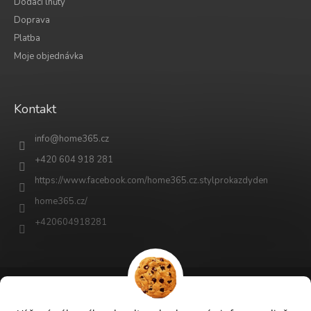
Dodací lhůty
Doprava
Platba
Moje objednávka
Kontakt
info
@
home365.cz
+420 604 918 281
https://www.facebook.com/home365.cz.stylprokazdyden
home365.cz/
+420604918281
Vytvořil Shoptet