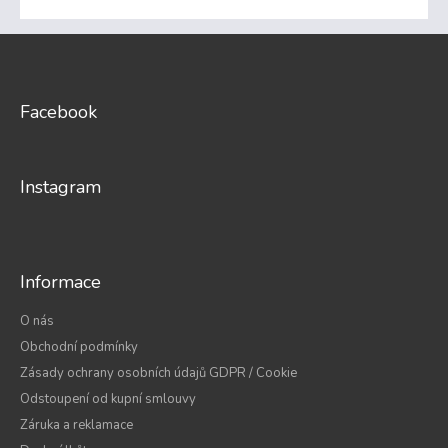
Z
á
p
a
Facebook
t
í
Instagram
Informace
O nás
Obchodní podmínky
Zásady ochrany osobních údajů GDPR / Cookie
Odstoupení od kupní smlouvy
Záruka a reklamace