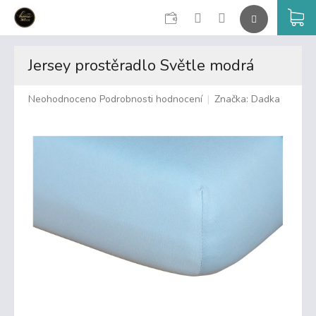
CZK
K
Přejít
na
Jersey prostěradlo Světle modrá
obsah
Průměrné
Neohodnoceno
Podrobnosti hodnocení
Značka:
Dadka
hodnocení
produktu
je
0,0
z
5
hvězdiček.