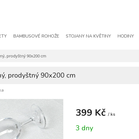
ETY
BAMBUSOVÉ ROHOŽE
STOJANY NA KVĚTINY
HODINY
tný, prodyštný 90x200 cm
ný, prodyštný 90x200 cm
ka
399 Kč
/ ks
Měrná
3 dny
cena: