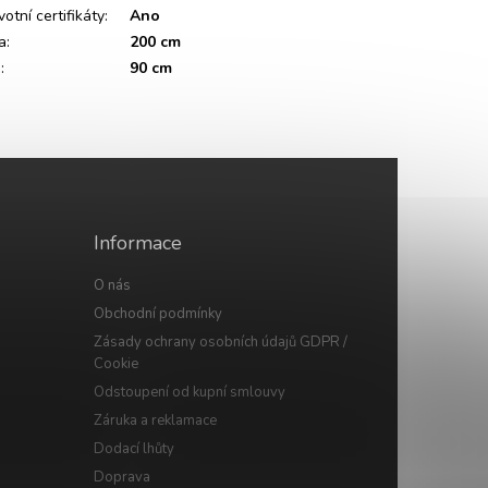
otní certifikáty
:
Ano
a
:
200 cm
a
:
90 cm
Informace
O nás
Obchodní podmínky
Zásady ochrany osobních údajů GDPR /
Cookie
Odstoupení od kupní smlouvy
Záruka a reklamace
Dodací lhůty
Doprava