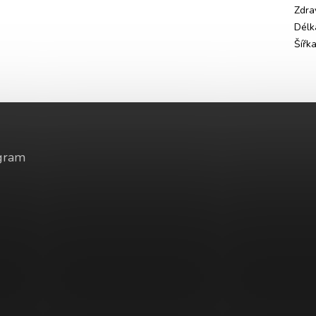
Zdrav
Délk
Šířk
gram