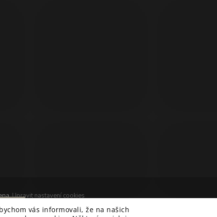
ena.
Upravit nastavení cookies
&
í
 Hlad
techka s.r.o.
abychom vás informovali, že na našich
 od