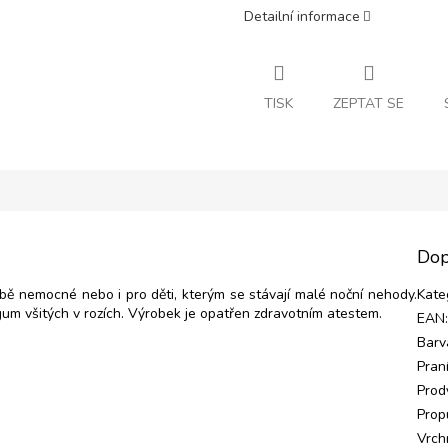
Detailní informace
TISK
ZEPTAT SE
Dop
ě nemocné nebo i pro děti, kterým se stávají malé noční nehody.
Kate
um všitých v rozích. Výrobek je opatřen zdravotním atestem.
EAN
Barv
Pran
Prod
Prop
Vrch