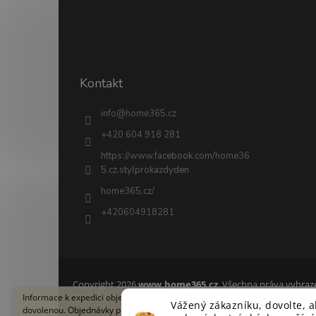
Kontakt
info
@
home365.cz
+420 604 918 281
https://www.facebook.com/home36
5.cz.stylprokazdyden
home365.cz/
+420604918281
Copyright 2026
www.home365.cz
. Všechna práva vyhraz
Grafický návrh vytvořil a na Shoptet implementoval
Informace k expedici objednávky Ve dnech 8.–17. srpna 2026 čerpáme letn
Tomáš
Vážený zákazníku, dovolte, 
dovolenou. Objednávky přijaté v tomto termínu budeme expedovat v týdnu