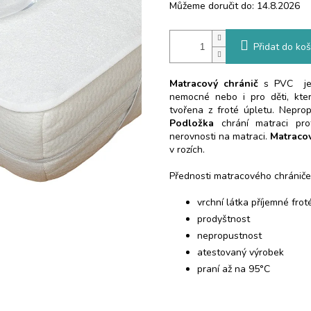
Můžeme doručit do:
14.8.2026
Přidat do koš
Matracový chránič
s PVC je 
nemocné nebo i pro děti, kte
tvořena z froté úpletu. Neprop
Podložka
chrání matraci pro
nerovnosti na matraci.
Matracov
v rozích.
Přednosti matracového chrániče
vrchní látka příjemné frot
prodyštnost
nepropustnost
atestovaný výrobek
praní až na 95°C