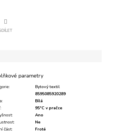
SDÍLET
lňkové parametry
gorie
:
Bytový textil
:
8595085920289
a
:
Bílá
í
:
95°C v pračce
yšnost
:
Ano
ustnost
:
Ne
ní část
:
Froté