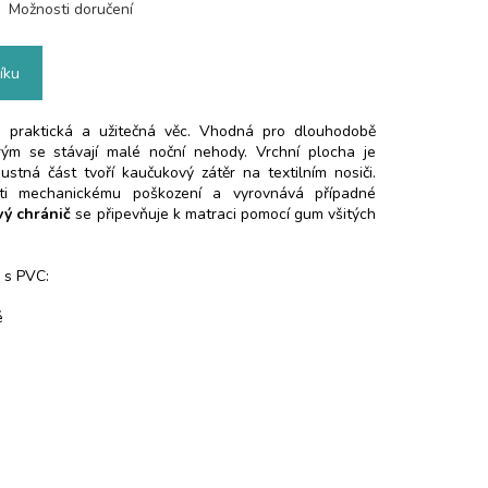
Možnosti doručení
íku
praktická a užitečná věc. Vhodná pro dlouhodobě
rým se stávají malé noční nehody. Vrchní plocha je
ustná část tvoří kaučukový zátěr na textilním nosiči.
ti mechanickému poškození a vyrovnává případné
ý chránič
se připevňuje k matraci pomocí gum všitých
 s PVC:
é