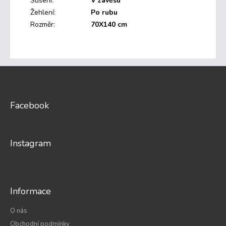
Sušení
:
V závěsu
Žehlení
:
Po rubu
Rozměr
:
70X140 cm
Z
á
p
a
Facebook
t
í
Instagram
Informace
O nás
Obchodní podmínky