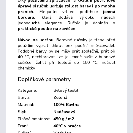
Díky
pečlivému zpracování a kvalitní povrchové
úpravě
si ručník udržuje
stálost barev i po mnoha
praních
. Elegantní vzhled podtrhuje
jemná
bordura
, která dodává výrobku nádech
jednoduché elegance.
Ručník je doplněn o
praktické poutko na zavěšení
Návod na údržbu:
Barevné ručníky je třeba před
použitím vyprat třikrát bez použití změkčovadel.
Podobné barvy by se měly prát společně, prát při
40 °C, nechlorovat, lze je jemně sušit v bubnové
sušičce, žehlit při teplotě do 150 °C, nečistit
chemicky.
Doplňkové parametry
Kategorie
:
Bytový textil
Barva
:
Zelená
Materiál
:
100% Bavlna
Styl
:
Nadčasový
Plošná hmotnost
:
450 g / m2
Praní
:
40°C v pračce