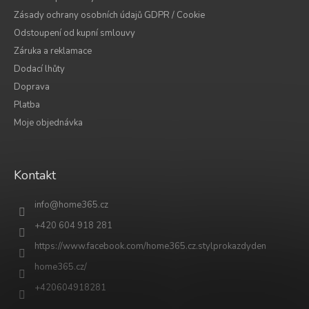
Zásady ochrany osobních údajů GDPR / Cookie
Odstoupení od kupní smlouvy
Záruka a reklamace
Dodací lhůty
Doprava
Platba
Moje objednávka
Kontakt
info
@
home365.cz
+420 604 918 281
https://www.facebook.com/home365.cz.stylprokazdyden
home365.cz/
+420604918281