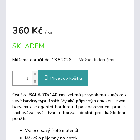
360 Kč
/ ks
Měrná
SKLADEM
cena:
Můžeme doručit do:
13.8.2026
Možnosti doručení
Přidat do košíku
Osuška
SALA 70x140 cm
zelená je vyrobena z měkké a
savé
bavlny typu froté
. Vyniká příjemným omakem, živými
barvami a elegantní bordurou. I po opakovaném praní si
zachovává svůj tvar i barvu. Ideální pro každodenní
použití.
Vysoce savý froté materiál
Měkký a příjemný na dotek