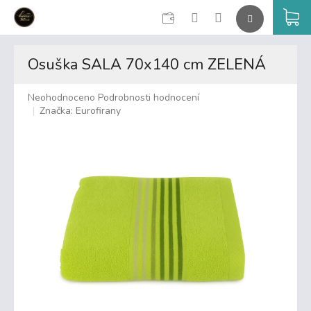
CZK
K
Přejít
na
Osuška SALA 70x140 cm ZELENÁ
obsah
Průměrné
Neohodnoceno
Podrobnosti hodnocení
hodnocení
Značka:
Eurofirany
produktu
je
0,0
z
5
hvězdiček.