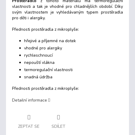
Prostěradlo
z tohoto materiálu má
termoregulační
vlastnosti a tak je vhodné pro chladnějších období.
Díky
svým vlastnostem
je vyhledávaným typem prostěradla
pro děti i alergiky.
Přednosti prostěradla z mikroplyše:
hřejivé a příjemné na dotek
vhodné pro alergiky
rychleschnoucí
nepouští vlákna
termoregulační vlastnosti
snadná údržba
Přednosti prostěradla z mikroplyše:
Detailní informace
ZEPTAT SE
SDÍLET