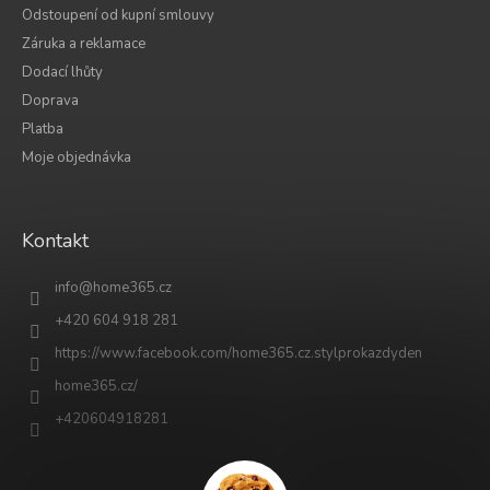
Odstoupení od kupní smlouvy
Záruka a reklamace
Dodací lhůty
Doprava
Platba
Moje objednávka
Kontakt
info
@
home365.cz
+420 604 918 281
https://www.facebook.com/home365.cz.stylprokazdyden
home365.cz/
+420604918281