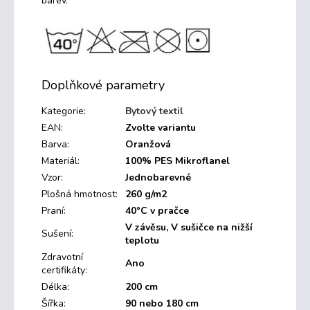
barev.
Doplňkové parametry
Kategorie
:
Bytový textil
EAN
:
Zvolte variantu
Barva
:
Oranžová
Materiál
:
100% PES Mikroflanel
Vzor
:
Jednobarevné
Plošná hmotnost
:
260 g/m2
Praní
:
40°C v pračce
V závěsu, V sušičce na nižší
Sušení
:
teplotu
Zdravotní
Ano
certifikáty
:
Délka
:
200 cm
Šířka
:
90 nebo 180 cm