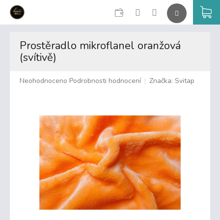
CZK
K
Přejít
na
Prostěradlo mikroflanel oranžová
obsah
(svítivě)
Průměrné
Neohodnoceno
Podrobnosti hodnocení
Značka:
Svitap
hodnocení
produktu
je
0,0
z
5
hvězdiček.