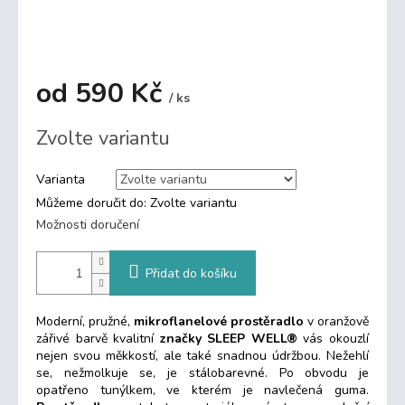
od
590 Kč
/ ks
Měrná
Zvolte variantu
cena:
Varianta
Můžeme doručit do:
Zvolte variantu
Možnosti doručení
Přidat do košíku
Moderní, pružné,
mikroflanelové prostěradlo
v oranžově
zářivé barvě kvalitní
značky SLEEP WELL®
vás okouzlí
nejen svou
měkkostí, ale také snadnou údržbou. Nežehlí
se, nežmolkuje se, je stálobarevné.
Po obvodu je
opatřeno tunýlkem, ve kterém je navlečená guma.