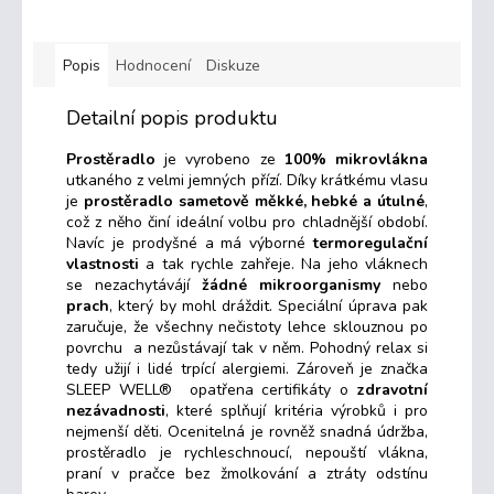
Popis
Hodnocení
Diskuze
Detailní popis produktu
Prostěradlo
je vyrobeno ze
100% mikrovlákna
utkaného z velmi jemných přízí. Díky krátkému vlasu
je
prostěradlo sametově měkké, hebké a útulné
,
což z něho činí ideální volbu pro chladnější období.
Navíc je prodyšné a má výborné
termoregulační
vlastnosti
a tak rychle zahřeje. Na jeho vláknech
se nezachytávájí
žádné mikroorganismy
nebo
prach
, který by mohl dráždit. Speciální úprava pak
zaručuje, že všechny nečistoty lehce sklouznou po
povrchu a nezůstávají tak v něm. Pohodný relax si
tedy užijí i lidé trpící alergiemi. Zároveň je značka
SLEEP WELL® opatřena certifikáty o
zdravotní
nezávadnosti
, které splňují kritéria výrobků i pro
nejmenší děti. Ocenitelná je rovněž snadná údržba,
prostěradlo je rychleschnoucí, nepouští vlákna,
praní v pračce bez žmolkování a ztráty odstínu