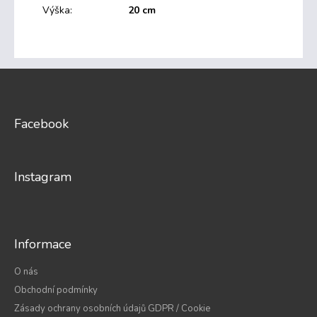
Výška
:
20 cm
Z
á
p
a
Facebook
t
í
Instagram
Informace
O nás
Obchodní podmínky
Zásady ochrany osobních údajů GDPR / Cookie