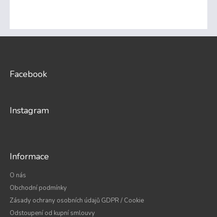
Z
á
p
a
Facebook
t
í
Instagram
Informace
O nás
Obchodní podmínky
Zásady ochrany osobních údajů GDPR / Cookie
Odstoupení od kupní smlouvy