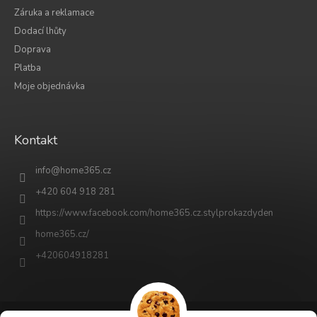
Záruka a reklamace
Dodací lhůty
Doprava
Platba
Moje objednávka
Kontakt
info
@
home365.cz
+420 604 918 281
https://www.facebook.com/home365.cz.stylprokazdyden
home365.cz/
+420604918281