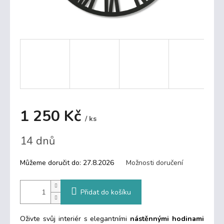
1 250 Kč
/ ks
Měrná
14 dnů
cena:
Můžeme doručit do:
27.8.2026
Možnosti doručení
Přidat do košíku
Oživte svůj interiér s elegantními
nástěnnými hodinami