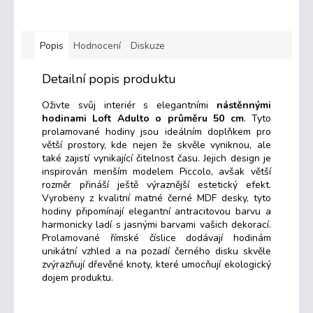
Popis
Hodnocení
Diskuze
Detailní popis produktu
Oživte svůj interiér s elegantními
nástěnnými
hodinami Loft Adulto o průměru 50 cm
. Tyto
prolamované hodiny jsou ideálním doplňkem pro
větší prostory, kde nejen že skvěle vyniknou, ale
také zajistí vynikající čitelnost času. Jejich design je
inspirován menším modelem Piccolo, avšak větší
rozměr přináší ještě výraznější estetický efekt.
Vyrobeny z kvalitní matné černé MDF desky, tyto
hodiny připomínají elegantní antracitovou barvu a
harmonicky ladí s jasnými barvami vašich dekorací.
Prolamované římské číslice dodávají hodinám
unikátní vzhled a na pozadí černého disku skvěle
zvýrazňují dřevěné knoty, které umocňují ekologický
dojem produktu.