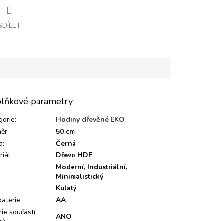
SDÍLET
lňkové parametry
gorie
:
Hodiny dřevěné EKO
ěr
:
50 cm
a
:
Černá
riál
:
Dřevo HDF
Moderní, Industriální,
Minimalistický
:
Kulatý
baterie
:
AA
rie součástí
ANO