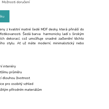
Možnosti doručení
íku
eny z kvalitní matné šedé MDF desky, která přináší do
fistikovanosti. Šedá barva harmonicky ladí s širokým
cích dekorací, což umožňuje snadné začlenění těchto
vého stylu. Ať už máte moderní, minimalistický nebo
í interiéry
většímu průměru
ící dlouhou životnost
ice pro osobitý vzhled
užitým přírodním materiálům