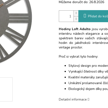
Můžeme doručit do:
26.8.2026
Přidat do koš
Hodiny Loft Adulto
jsou vyrob
interiéru nádech elegance a so
spektrem barev vašich stávají
hodin do jakéhokoli interiéro
vintage prostor.
Proč si vybrat tyto hodiny:
Stylový design pro modern
Vynikající čitelnost díky 
Kvalitní materiály zaručuj
Unikátní prolamované čísl
Ekologický dojem díky po
Detailní informace