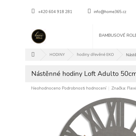
Přejít
na
+420 604 918 281
info@home365.cz
obsah
BAMBUSOVÉ ROL
Domů
HODINY
hodiny dřevěné EKO
Nástě
Nástěnné hodiny Loft Adulto 50c
Průměrné
Neohodnoceno
Podrobnosti hodnocení
Značka:
Flex
hodnocení
produktu
je
0,0
z
5
hvězdiček.