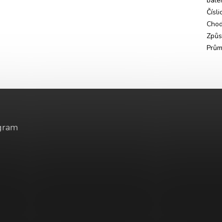
bale
Čísli
Cho
Způs
Prům
gram