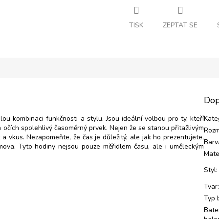
TISK
ZEPTAT SE
Dop
ou kombinaci funkčnosti a stylu. Jsou ideální volbou pro ty, kteří
Kate
a očích spolehlivý časoměrný prvek. Nejen že se stanou přitažlivým
Rozm
a vkus. Nezapomeňte, že čas je důležitý, ale jak ho prezentujete,
Barv
ova. Tyto hodiny nejsou pouze měřidlem času, ale i uměleckým
Mate
Styl
:
Tvar
Typ 
Bate