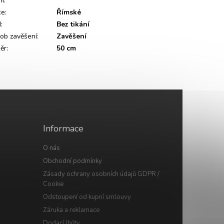
ní
:
ce
:
Římské
d
:
Bez tikání
ob zavěšení
:
Zavěšení
ěr
:
50 cm
Informace
O nás
Obchodní podmínky
Zásady ochrany osobních údajů GDPR /
Cookie
Odstoupení od kupní smlouvy
Záruka a reklamace
Dodací lhůty