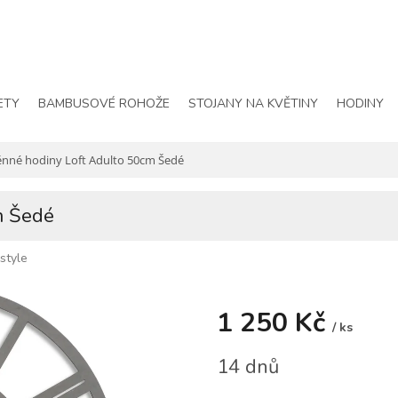
ETY
BAMBUSOVÉ ROHOŽE
STOJANY NA KVĚTINY
HODINY
nné hodiny Loft Adulto 50cm Šedé
m Šedé
istyle
1 250 Kč
/ ks
Měrná
14 dnů
cena: