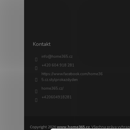
Kontakt
info
@
home365.cz
+420 604 918 281
https://www.facebook.com/home36
5.cz.stylprokazdyden
home365.cz/
+420604918281
Copyright 2026
www.home365.cz
. Všechna práva vyhraz