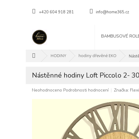
Přejít
na
+420 604 918 281
info@home365.cz
obsah
BAMBUSOVÉ ROL
Domů
HODINY
hodiny dřevěné EKO
Nástě
Nástěnné hodiny Loft Piccolo 2- 
Průměrné
Neohodnoceno
Podrobnosti hodnocení
Značka:
Flex
hodnocení
produktu
je
0,0
z
5
hvězdiček.