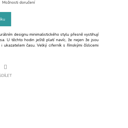
Možnosti doručení
íku
rálním designu minimalistického stylu přesně vystihují
ása. U těchto hodin ještě platí navíc, že nejen že jsou
 i ukazatelem času. Velký ciferník s římskými číslicemi
SDÍLET