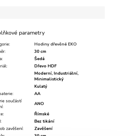
lňkové parametry
gorie
:
Hodiny dřevěné EKO
ěr
:
30 cm
a
:
Šedá
riál
:
Dřevo HDF
Moderní, Industriální,
Minimalistický
:
Kulatý
baterie
:
AA
rie součástí
ANO
ní
:
ce
:
Římské
d
:
Bez tikání
ob zavěšení
:
Zavěšení
ěr
:
30 cm