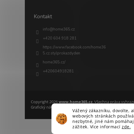
Kontakt
info
@
home365.cz
+420 604 918 281
https://www.facebook.com/home36
5.cz.stylprokazdyden
home365.cz/
+420604918281
Copyright 2026
www.home365.cz
. Všechna práva vyhraz
Grafický návrh vytvořil a na Shoptet implementoval
Tomáš
Vážený zákazníku, dovolte, 
webových stránkách používám
nezbytné, jiné nám pomáhají 
zážitek. Více informací
zde.