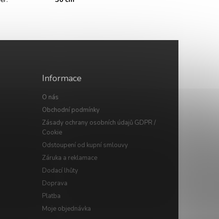
Informace
O nás
Obchodní podmínky
Zásady ochrany osobních údajů GDPR /
Cookie
Odstoupení od kupní smlouvy
Záruka a reklamace
Dodací lhůty
Doprava
Platba
Moje objednávka