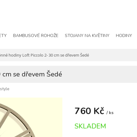
ETY
BAMBUSOVÉ ROHOŽE
STOJANY NA KVĚTINY
HODINY
nné hodiny Loft Piccolo 2- 30 cm se dřevem Šedé
30 cm se dřevem Šedé
istyle
760 Kč
/ ks
Měrná
SKLADEM
cena: