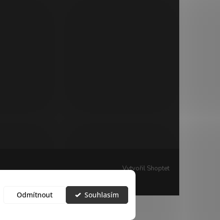
Vytvořil Shoptet
Odmítnout
Souhlasím