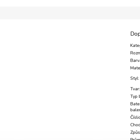
Dop
Kate
Rozm
Barv
Mate
Styl
:
Tvar
Typ 
Bate
bale
Čísli
Cho
Způs
Prům