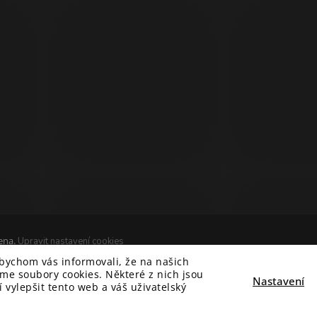
ena.
Upravit nastavení cookies
&
 Hlad
techka s.r.o.
abychom vás informovali, že na našich
e soubory cookies. Některé z nich jsou
Nastavení
vylepšit tento web a váš uživatelský