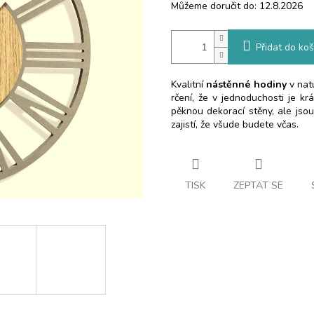
Můžeme doručit do:
12.8.2026
Přidat do koš
Kvalitní
nástěnné hodiny
v natu
rčení, že v jednoduchosti je kr
pěknou dekorací stěny, ale jsou
zajistí, že všude budete včas.
TISK
ZEPTAT SE