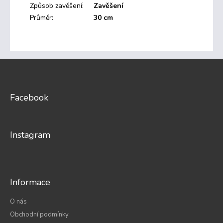
Způsob zavěšení
:
Zavěšení
Průměr
:
30 cm
Z
á
p
a
Facebook
t
í
Instagram
Informace
O nás
Obchodní podmínky