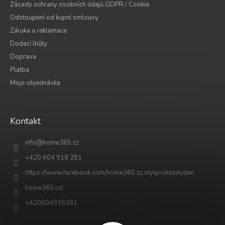
Zásady ochrany osobních údajů GDPR / Cookie
Odstoupení od kupní smlouvy
Záruka a reklamace
Dodací lhůty
Doprava
Platba
Moje objednávka
Kontakt
info
@
home365.cz
+420 604 918 281
https://www.facebook.com/home365.cz.stylprokazdyden
home365.cz/
+420604918281