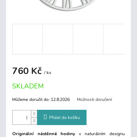
760 Kč
/ ks
Měrná
SKLADEM
cena:
Můžeme doručit do:
12.8.2026
Možnosti doručení
Přidat do košíku
Originální nástěnné hodiny
v naturálním designu