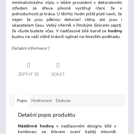
minimalistického stylu v bílém provedení s dekorativním
středem ze dřeva přesně vystihují rčení, že v
jednoduchosti je krása. U těchto hodin ještě platí navíc, že
nejen že jsou pěknou dekorací stěny, ale jsou i
ukazatelem času. Velký ciferník s římskými číslicemi zajistí,
že všude budete včas. V nadčasové bílé barvě se
hodiny
budou na vaší stěně krásně vyjímat na tmavším podkladu.
Detailní informace
ZEPTAT SE
SDÍLET
Popis
Hodnocení
Diskuze
Detailní popis produktu
Nástěnné hodiny
v nadčasovém designu bílé v
kombinaci se břevem ocení každý milovník