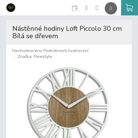
CZK
K
Přejít
na
Nástěnné hodiny Loft Piccolo 30 cm
obsah
Bílá se dřevem
Průměrné
Neohodnoceno
Podrobnosti hodnocení
hodnocení
Značka:
Flexistyle
produktu
je
0,0
z
5
hvězdiček.