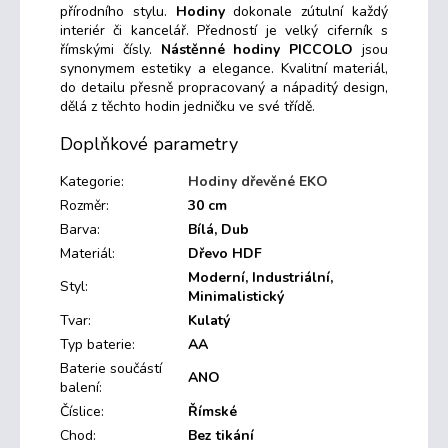
přírodního stylu.
Hodiny
dokonale zútulní každý
interiér či kancelář. Předností je velký ciferník s
římskými čísly.
Nástěnné hodiny PICCOLO
jsou
synonymem estetiky a elegance. Kvalitní materiál,
do detailu přesně propracovaný a nápaditý design,
dělá z těchto hodin jedničku ve své třídě.
Doplňkové parametry
Kategorie
:
Hodiny dřevěné EKO
Rozměr
:
30 cm
Barva
:
Bílá, Dub
Materiál
:
Dřevo HDF
Moderní, Industriální,
Styl
:
Minimalistický
Tvar
:
Kulatý
Typ baterie
:
AA
Baterie součástí
ANO
balení
:
Číslice
:
Římské
Chod
:
Bez tikání