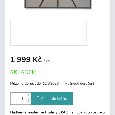
1 999 Kč
/ ks
Měrná
SKLADEM
cena:
Můžeme doručit do:
12.8.2026
Možnosti doručení
Přidat do košíku
Nádherné
nástěnné hodiny EXACT
z nové kolekce roku