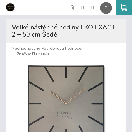
CZK
K
Přejít
na
Velké nástěnné hodiny EKO EXACT
obsah
2 – 50 cm Šedé
Průměrné
Neohodnoceno
Podrobnosti hodnocení
hodnocení
Značka:
Flexistyle
produktu
je
0,0
z
5
hvězdiček.