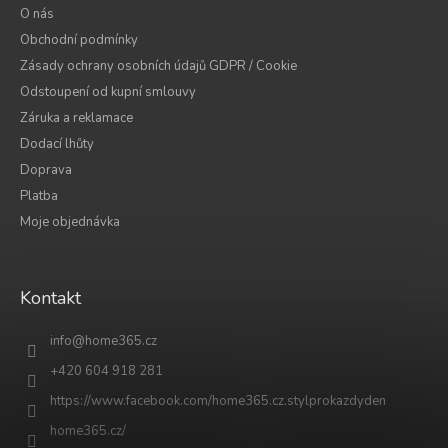
O nás
Obchodní podmínky
Zásady ochrany osobních údajů GDPR / Cookie
Odstoupení od kupní smlouvy
Záruka a reklamace
Dodací lhůty
Doprava
Platba
Moje objednávka
Kontakt
info
@
home365.cz
+420 604 918 281
https://www.facebook.com/home365.cz.stylprokazdyden
home365.cz/