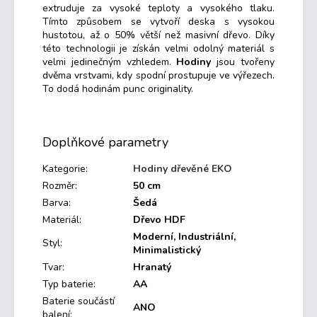
extruduje za vysoké teploty a vysokého tlaku.
Tímto způsobem se vytvoří deska s vysokou
hustotou, až o 50% větší než masivní dřevo.
Díky
této technologii je získán velmi odolný materiál s
velmi jedinečným vzhledem.
Hodiny
jsou tvořeny
dvěma vrstvami, kdy spodní prostupuje ve výřezech.
To dodá hodinám punc originality.
Doplňkové parametry
Kategorie
:
Hodiny dřevěné EKO
Rozměr
:
50 cm
Barva
:
Šedá
Materiál
:
Dřevo HDF
Moderní, Industriální,
Styl
:
Minimalistický
Tvar
:
Hranatý
Typ baterie
:
AA
Baterie součástí
ANO
balení
: