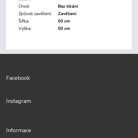
Chod
:
Bez tikání
Způsob zavěšení
:
Zavěšení
Šířka
:
50 cm
Výška
:
50 cm
Z
á
p
a
Facebook
t
í
Instagram
Informace