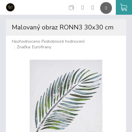
CZK
K
Přejít
na
Malovaný obraz RONN3 30x30 cm
obsah
Průměrné
Neohodnoceno
Podrobnosti hodnocení
hodnocení
Značka:
Eurofirany
produktu
je
0,0
z
5
hvězdiček.