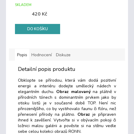
SKLADEM
420 Kč
DO KOŠÍKU
Popis
Hodnocení
Diskuze
Detailní popis produktu
Obklopte se přírodou, která vám dodá pozitivní
energii a interiéru dodejte umělecký nádech v
elegantním duchu.
Obraz malovaný
na plátně v
přírodních tónech s dominantním prvkem jako by
otisku listů je v současné době TOP. Není nic
přirozenějšího, co by vystihovalo faunu či flóru, než
přenesení přírody na plátno.
Obraz
je připraven
ihned k zavěšení. Vytvořte si v obývacím pokoji či
ložnici malou galérii a pověste si na stěnu vedle
sebe celou kolekci obrazů RONN.