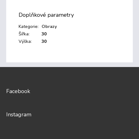
Doplňkové parametry
Kategorie
:
Obrazy
Šířka
:
30
Výška
:
30
Z
á
p
a
Facebook
t
í
Instagram