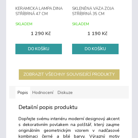
KERAMICKÁ LAMPA DINA
SKLENĚNÁ VÁZA ZOJA
STŘÍBRNÁ 47 CM
STŘÍBRNÁ 35 CM
SKLADEM
SKLADEM
1 290 Kč
1 190 Kč
DO KOŠÍKU
DO KOŠÍKU
ZOBRAZIT VŠECHNY SOUVISEJÍCÍ PRODUKTY
Popis
Hodnocení
Diskuze
Detailní popis produktu
Dopřejte svému interiéru moderní designový akcent
s dekorativním povlakem na polštář, který zaujme
originálním geometrickým vzorem v nadčasové
kombinaci černé a bílé barvy. Výrazný motiv