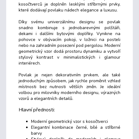
kosočtverců je doplněn lesklými stříbrnými prvky,
které dodávají povlaku nádech elegance a luxusu.
Díky svému univerzálnímu designu se povlak
snadno kombinuje s jednobarevnými polštáři,
dekami i dalšími bytovými doplňky. Vynikne na
pohovce v obývacím pokoji, v ložnici na posteli
nebo na zahradním posezení pod pergolou. Moderní
geometrický vzor dodá prostoru dynamiku a vytvoří
stylový kontrast v minimalistických i glamour
interiérech.
Povlak je nejen dekorativním prvkem, ale také
jednoduchým způsobem, jak rychle proměnit vzhled
místnosti bez nutnosti větších změn. Je ideální
volbou pro milovníky moderního designu, výrazných
vzorů a elegantních detailů.
Hlavní přednosti:
Moderní geometrický vzor s kosočtverci
Elegantní kombinace černé, bílé a stříbrné
barvy