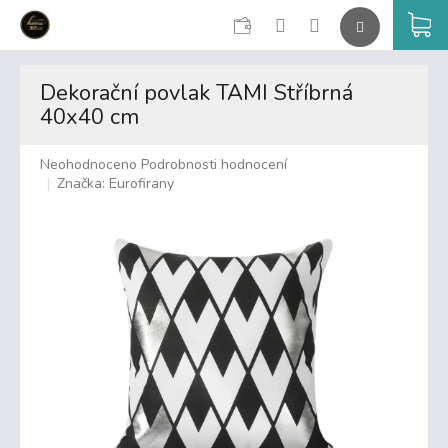
CZK
K
Přejít
na
Dekorační povlak TAMI Stříbrná
obsah
40x40 cm
Průměrné
Neohodnoceno
Podrobnosti hodnocení
hodnocení
Značka:
Eurofirany
produktu
je
0,0
z
5
hvězdiček.