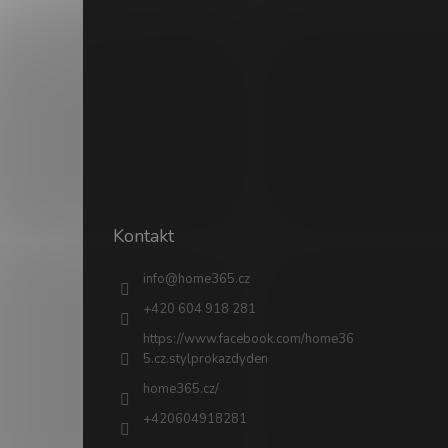
Kontakt
info
@
home365.cz
+420 604 918 281
https://www.facebook.com/home36
5.cz.stylprokazdyden
home365.cz/
+420604918281