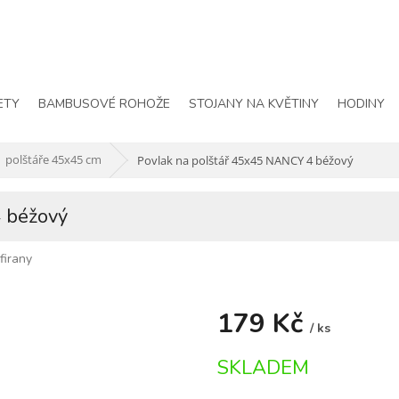
ETY
BAMBUSOVÉ ROHOŽE
STOJANY NA KVĚTINY
HODINY
polštáře 45x45 cm
Povlak na polštář 45x45 NANCY 4 béžový
 béžový
firany
179 Kč
/ ks
Měrná
SKLADEM
cena: