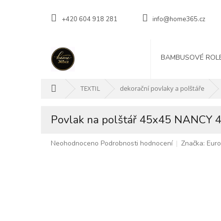
Přejít
na
+420 604 918 281
info@home365.cz
obsah
BAMBUSOVÉ ROL
Domů
TEXTIL
dekorační povlaky a polštáře
Povlak na polštář 45x45 NANCY 4
Průměrné
Neohodnoceno
Podrobnosti hodnocení
Značka:
Euro
hodnocení
produktu
je
0,0
z
5
hvězdiček.