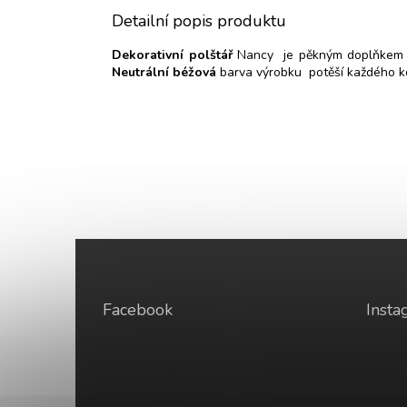
Detailní popis produktu
Dekorativní polštář
Nancy je pěkným doplňkem pr
Neutrální béžová
barva výrobku potěší každého k
Z
á
p
a
Facebook
Insta
t
í