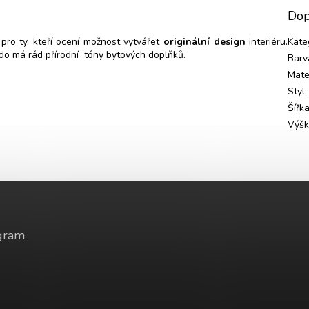
Dop
o ty, kteří ocení možnost vytvářet
originální design
interiéru.
Kate
do má rád přírodní tóny bytových doplňků.
Barv
Mate
Styl
:
Šířk
Výš
gram