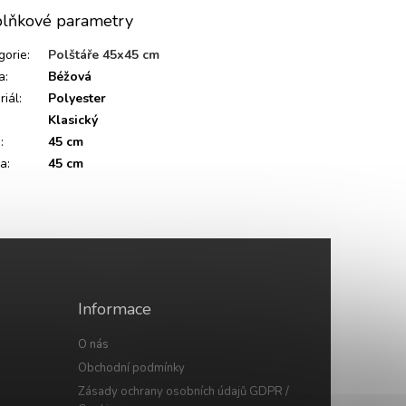
lňkové parametry
gorie
:
Polštáře 45x45 cm
a
:
Béžová
riál
:
Polyester
Klasický
a
:
45 cm
ka
:
45 cm
Informace
O nás
Obchodní podmínky
Zásady ochrany osobních údajů GDPR /