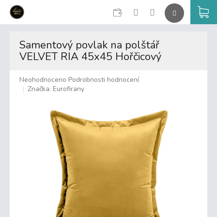
CZK
K
Přejít
na
Samentový povlak na polštář
obsah
VELVET RIA 45x45 Hořčicový
Průměrné
Neohodnoceno
Podrobnosti hodnocení
hodnocení
Značka:
Eurofirany
produktu
je
0,0
z
5
hvězdiček.