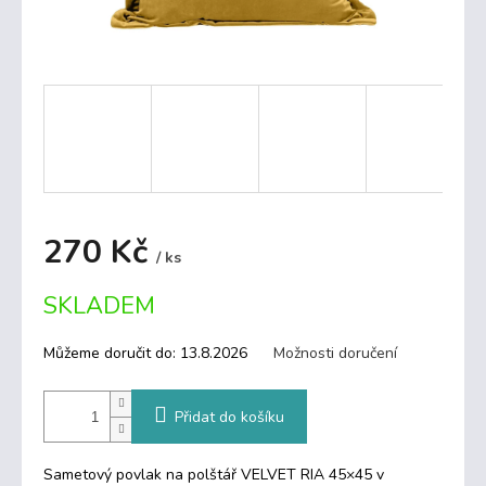
270 Kč
/ ks
Měrná
SKLADEM
cena:
Můžeme doručit do:
13.8.2026
Možnosti doručení
Přidat do košíku
Sametový povlak na polštář VELVET RIA 45×45 v