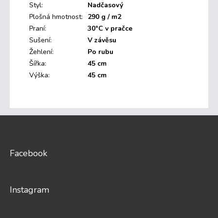
Styl
:
Nadčasový
Plošná hmotnost
:
290 g / m2
Praní
:
30°C v pračce
Sušení
:
V závěsu
Žehlení
:
Po rubu
Šířka
:
45 cm
Výška
:
45 cm
Z
á
p
a
Facebook
t
í
Instagram