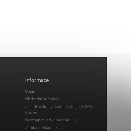
Informace
O nás
Obchodní podmínky
Zásady ochrany osobních údajů GDPR /
Cookie
Odstoupení od kupní smlouvy
Záruka a reklamace