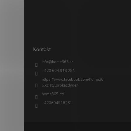
Kontakt
info
@
home365.cz
+420 604 918 281
https://www.facebook.com/home36
5.cz.stylprokazdyden
home365.cz/
+420604918281