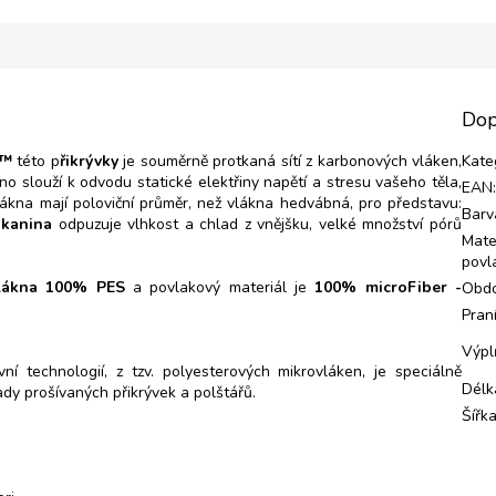
Dop
c™
této p
řikrývky
je souměrně protkaná sítí z karbonových vláken,
Kate
no slouží k odvodu statické elektřiny napětí a stresu vašeho těla,
EAN
rovlákna mají poloviční průměr, než vlákna hedvábná, pro představu:
Barv
kanina
odpuzuje vlhkost a chlad z vnějšku, velké množství pórů
Mate
povl
vlákna 100% PES
a povlakový materiál je
100% microFiber -
Obdo
Pran
Výpl
ní technologií, z tzv. polyesterových mikrovláken, je speciálně
Délk
ady prošívaných přikrývek a polštářů.
Šířk