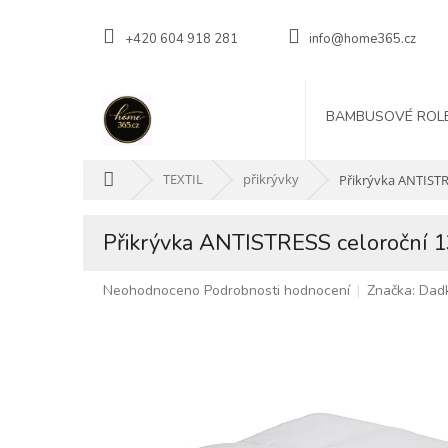
Přejít
na
+420 604 918 281
info@home365.cz
obsah
BAMBUSOVÉ ROL
Domů
TEXTIL
přikrývky
Přikrývka ANTISTR
Přikrývka ANTISTRESS celoroční 
Průměrné
Neohodnoceno
Podrobnosti hodnocení
Značka:
Dad
hodnocení
produktu
je
0,0
z
5
hvězdiček.