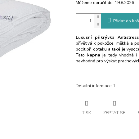
Můžeme doručit do:
19.8.2026
Přidat do koš
Luxusní přikrývka Antistress
přívětivá k pokožce, měkká a p
pocit při doteku a také je vysoce
Tato
kapna
je tedy vhodná i p
nevhodné pro výskyt prachových
Detailní informace
TISK
ZEPTAT SE