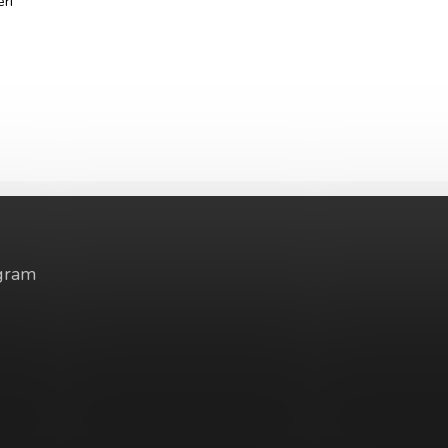
eri
gram