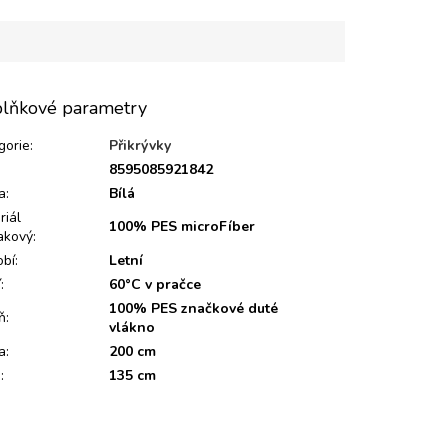
lňkové parametry
gorie
:
Přikrývky
:
8595085921842
a
:
Bílá
riál
100% PES microFíber
akový
:
bí
:
Letní
í
:
60°C v pračce
100% PES značkové duté
ň
:
vlákno
a
:
200 cm
a
:
135 cm