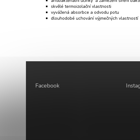
antibakteriální účinky a zamezení šíření bakt
skvělé termoizolační vlastnosti
vyvážená absorbce a odvodu potu
dlouhodobé uchování výjmečných vlastností
Z
á
p
a
Facebook
Insta
t
í