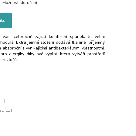
Možnosti doručení
íku
vám celoročně
zajistí komfortní spánek. Je velmi
ohodlná.
Extra jemné složení dodává tkanině příjemný
 absorpční s vynikajícími antibakteriálními vlastnostmi.
ro alergiky díky své výplni, která vytváří prostředí
 roztočů.
SDÍLET