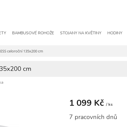
ETY
BAMBUSOVÉ ROHOŽE
STOJANY NA KVĚTINY
HODINY
ESS celoroční 135x200 cm
135x200 cm
ka
1 099 Kč
/ ks
Měrná
7 pracovních dnů
cena: