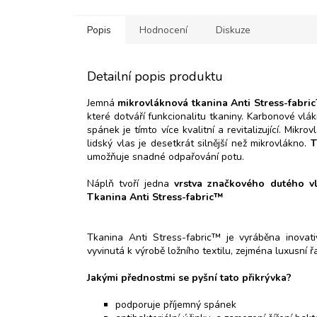
Popis
Hodnocení
Diskuze
Detailní popis produktu
Jemná
mikrovláknová tkanina Anti Stress-fabri
které dotváří funkcionalitu tkaniny. Karbonové vlák
spánek je tímto více kvalitní a revitalizující. Mik
lidský vlas je desetkrát silnější než mikrovlákno.
T
umožňuje snadné odpařování potu.
Náplň tvoří jedna
vrstva značkového dutého 
Tkanina Anti Stress-fabric™
Tkanina Anti Stress-fabric™ je vyráběna inovativ
vyvinutá k výrobě ložního textilu, zejména luxusní ř
Jakými přednostmi se pyšní tato přikrývka?
podporuje příjemný spánek