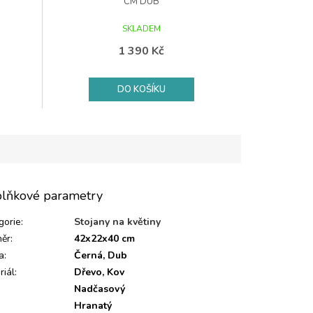
CM DUB
SKLADEM
1 390 Kč
DO KOŠÍKU
lňkové parametry
gorie
:
Stojany na květiny
ěr
:
42x22x40 cm
a
:
Černá, Dub
riál
:
Dřevo, Kov
Nadčasový
:
Hranatý