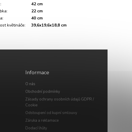
a
:
42 cm
bka
:
22 cm
ka
:
40 cm
kost květináče
:
39,6x19,6x18,8 cm
Informace
O nás
Obchodní podmínky
Zásady ochrany osobních údajů GDPR /
Cookie
Odstoupení od kupní smlouvy
Záruka a reklamace
Dodací lhůty