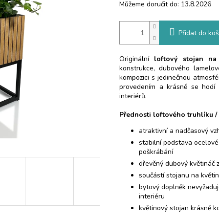
Můžeme doručit do:
13.8.2026
Přidat do koš
Originální
loftový stojan na
konstrukce, dubového lamelov
kompozici s jedinečnou atmosfé
provedením a krásně se hodí d
interiérů.
Přednosti loftového truhlíku /
atraktivní a nadčasový vz
stabilní podstava ocelové
poškrábání
dřevěný dubový květináč z
součástí stojanu na květi
bytový doplněk nevyžaduj
interiéru
květinový stojan krásně 