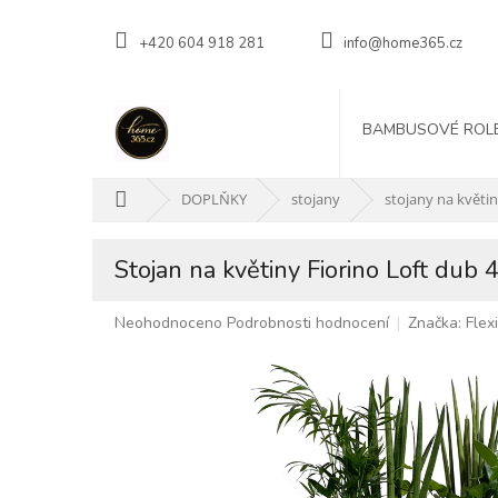
Přejít
na
+420 604 918 281
info@home365.cz
obsah
BAMBUSOVÉ ROL
Domů
DOPLŇKY
stojany
stojany na květi
Stojan na květiny Fiorino Loft du
Průměrné
Neohodnoceno
Podrobnosti hodnocení
Značka:
Flex
hodnocení
produktu
je
0,0
z
5
hvězdiček.