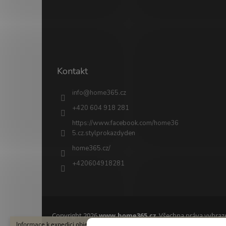
Kontakt
info
@
home365.cz
+420 604 918 281
https://www.facebook.com/home36
5.cz.stylprokazdyden
home365.cz/
+420604918281
Copyright 2026
www.home365.cz
. Všechna práva vyhraz
Informace k expedici objednávky Ve dnech 8.–17. srpna 2026 čerpáme letn
Grafický návrh vytvořil a na Shoptet implementoval
Tomáš