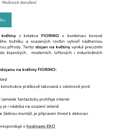
Možnosti doručení
íku
 květiny
z kolekce
FIORINO
v kombinaci kovové
ého truhlíku a osazených rostlin vytvoří nádhernou
rou přírody. Tento
stojan na květiny
vyniká precizním
o klasických, moderních, loftových i industriálních
 stojanu na květiny FIORINO:
hled
 konstrukce práškově lakovaná s odolností proti
 lamelek fantasticky prohřeje interiér
ny je i nádoba na osazení zeleně
e žádnou montáž, je připraven ihned k dekoraci
koresponduje s
hodinami EKO