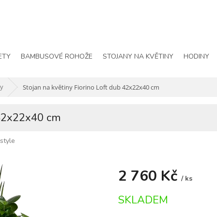
ETY
BAMBUSOVÉ ROHOŽE
STOJANY NA KVĚTINY
HODINY
ny
Stojan na květiny Fiorino Loft dub 42x22x40 cm
b 42x22x40 cm
istyle
2 760 Kč
/ ks
Měrná
SKLADEM
cena: