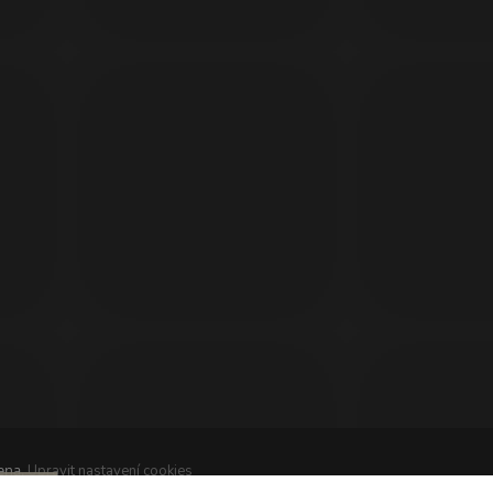
ena.
Upravit nastavení cookies
í
&
 Hlad
techka s.r.o.