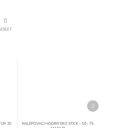
SDÍLET
Další
produkt
TUR 30
NALEPOVACÍ HODINY EKO STICK – 50- 75