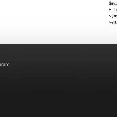
Šířk
Hlou
Výš
Veli
gram