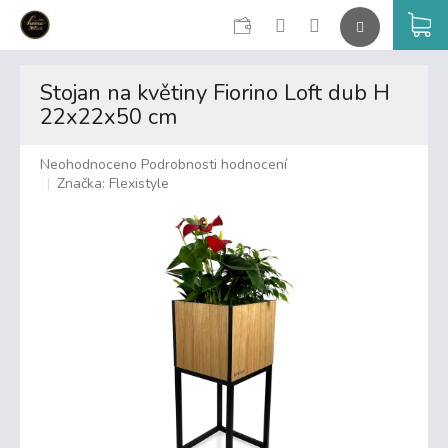
CZK
K
Přejít
na
Stojan na květiny Fiorino Loft dub H
obsah
22x22x50 cm
Průměrné
Neohodnoceno
Podrobnosti hodnocení
hodnocení
Značka:
Flexistyle
produktu
je
0,0
z
5
hvězdiček.