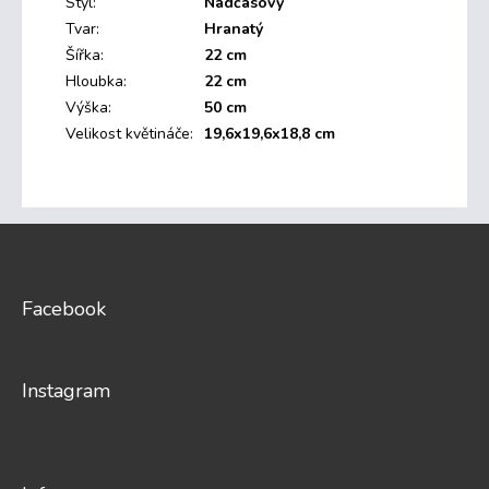
Styl
:
Nadčasový
Tvar
:
Hranatý
Šířka
:
22 cm
Hloubka
:
22 cm
Výška
:
50 cm
Velikost květináče
:
19,6x19,6x18,8 cm
Z
á
p
a
Facebook
t
í
Instagram