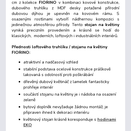
cm z kolekce
FIORINO
v kombinaci kovové konstrukce,
dubového truhlíku z MDF desky potažené přírodní
dubovou dýhou je upevněn na kovovém rámu. S
osazenými rostlinami vytvoří nádhernou kompozici s
jedinečnou atmosférou přírody. Tento
stojan na květiny
vyniká precizním provedením a krásně se hodí do
klasických, moderních, loftových i industriálních interiérů.
Přednosti loftového truhlíku / stojanu na květiny
FIORINO:
atraktivní a nadčasový vzhled
stabilní podstava ocelové konstrukce práškově
lakovaná s odolností proti poškrábání
dřevěný dubový květináč z lamelek fantasticky
prohřeje interiér
součástí stojanu na květiny je i nádoba na osazení
zeleně
bytový doplněk nevyžaduje žádnou montáž, je
připraven ihned k dekoraci interiéru
květinový stojan krásně koresponduje s
hodinami
EKO