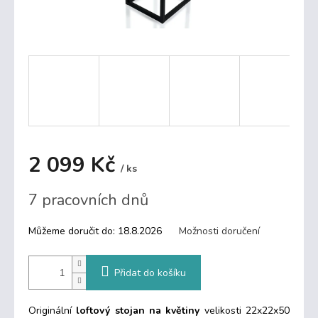
2 099 Kč
/ ks
Měrná
7 pracovních dnů
cena:
Můžeme doručit do:
18.8.2026
Možnosti doručení
Přidat do košíku
Originální
loftový stojan na květiny
velikosti 22x22x50