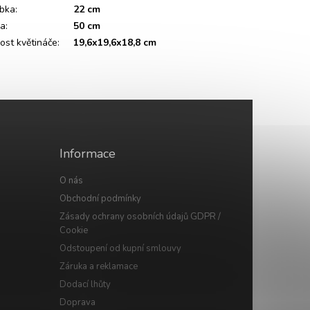
bka
:
22 cm
ka
:
50 cm
kost květináče
:
19,6x19,6x18,8 cm
Informace
O nás
Obchodní podmínky
Zásady ochrany osobních údajů GDPR /
Cookie
Odstoupení od kupní smlouvy
Záruka a reklamace
Dodací lhůty
Doprava