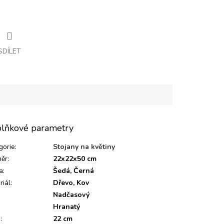
SDÍLET
lňkové parametry
gorie
:
Stojany na květiny
ěr
:
22x22x50 cm
a
:
Šedá, Černá
riál
:
Dřevo, Kov
Nadčasový
:
Hranatý
a
:
22 cm