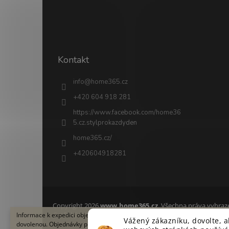
Kontakt
info
@
home365.cz
+420 604 918 281
https://www.facebook.com/home36
5.cz.stylprokazdyden
home365.cz/
+420604918281
Copyright 2026
www.home365.cz
. Všechna práva vyhraz
Grafický návrh vytvořil a na Shoptet implementoval
Informace k expedici objednávky Ve dnech 8.–17. srpna 2026 čerpáme letn
Tomáš
Vážený zákazníku, dovolte, 
dovolenou. Objednávky přijaté v tomto termínu budeme expedovat v týdnu