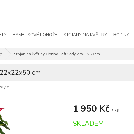
ETY
BAMBUSOVÉ ROHOŽE
STOJANY NA KVĚTINY
HODINY
ny
Stojan na květiny Fiorino Loft Šedý 22x22x50 cm
dý 22x22x50 cm
istyle
1 950 Kč
/ ks
Měrná
SKLADEM
cena: