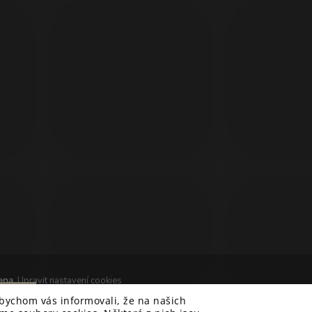
ena.
Upravit nastavení cookies
&
í
 Hlad
techka s.r.o.
abychom vás informovali, že na našich
 od