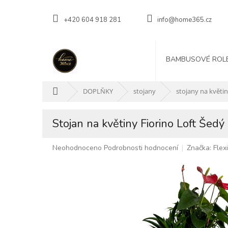
Přejít
na
+420 604 918 281
info@home365.cz
obsah
BAMBUSOVÉ ROL
Domů
DOPLŇKY
stojany
stojany na květi
Stojan na květiny Fiorino Loft Še
Průměrné
Neohodnoceno
Podrobnosti hodnocení
Značka:
Flex
hodnocení
produktu
je
0,0
z
5
hvězdiček.