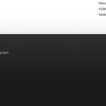
Hlou
Výš
Veli
gram