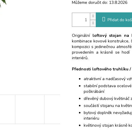
Můžeme doručit do:
13.8.2026
Přidat do koš
Originální
loftový stojan na
kombinace kovové konstrukce, š
kompozici s jedinečnou atmosfé
provedením a krásně se hodí d
interiérů.
Přednosti loftového truhlíku /
atraktivní a nadčasový vz
stabilní podstava ocelové
poškrábání
dřevěný dubový květináč z
součástí stojanu na květi
bytový doplněk nevyžaduj
interiéru
květinový stojan krásně 