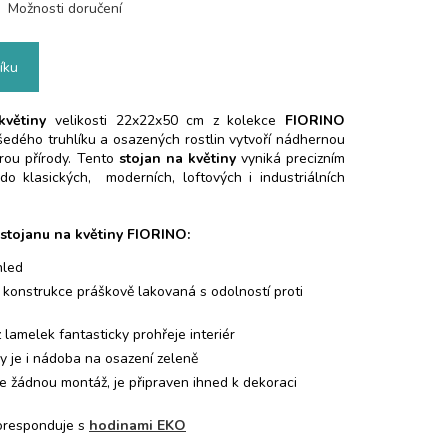
Možnosti doručení
íku
 květiny
velikosti 22x22x50 cm z kolekce
FIORINO
edého truhlíku a osazených rostlin vytvoří nádhernou
rou přírody. Tento
stojan na květiny
vyniká precizním
o klasických, moderních, loftových i industriálních
 stojanu na květiny FIORINO:
hled
 konstrukce práškově lakovaná s odolností proti
 lamelek fantasticky prohřeje interiér
ny je i nádoba na osazení zeleně
e žádnou montáž, je připraven ihned k dekoraci
koresponduje s
hodinami EKO