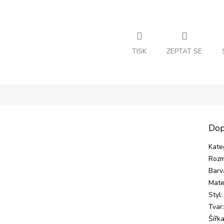
TISK
ZEPTAT SE
Dop
Kate
Rozm
Barv
Mate
Styl
:
Tvar
Šířk