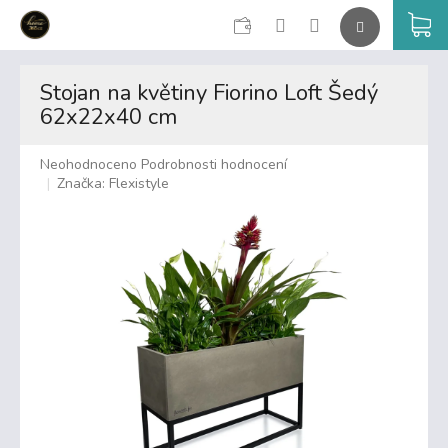
CZK
K
Přejít
na
Stojan na květiny Fiorino Loft Šedý
obsah
62x22x40 cm
Průměrné
Neohodnoceno
Podrobnosti hodnocení
hodnocení
Značka:
Flexistyle
produktu
je
0,0
z
5
hvězdiček.