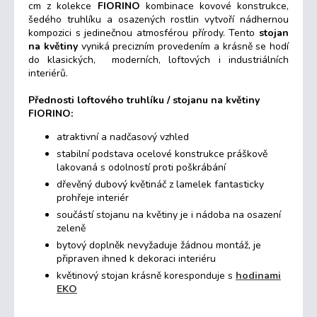
cm z kolekce
FIORINO
kombinace kovové konstrukce,
šedého truhlíku a osazených rostlin vytvoří nádhernou
kompozici s jedinečnou atmosférou přírody. Tento
stojan
na květiny
vyniká precizním provedením a krásně se hodí
do klasických, moderních, loftových i industriálních
interiérů.
Přednosti loftového truhlíku / stojanu na květiny
FIORINO:
atraktivní a nadčasový vzhled
stabilní podstava ocelové konstrukce práškově
lakovaná s odolností proti poškrábání
dřevěný dubový květináč z lamelek fantasticky
prohřeje interiér
součástí stojanu na květiny je i nádoba na osazení
zeleně
bytový doplněk nevyžaduje žádnou montáž, je
připraven ihned k dekoraci interiéru
květinový stojan krásně koresponduje s
hodinami
EKO