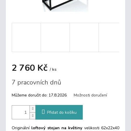
2 760 Kč
/ ks
Měrná
7 pracovních dnů
cena:
Můžeme doručit do:
17.8.2026
Možnosti doručení
Přidat do košíku
Originální
loftový stojan na květiny
velikosti 62x22x40