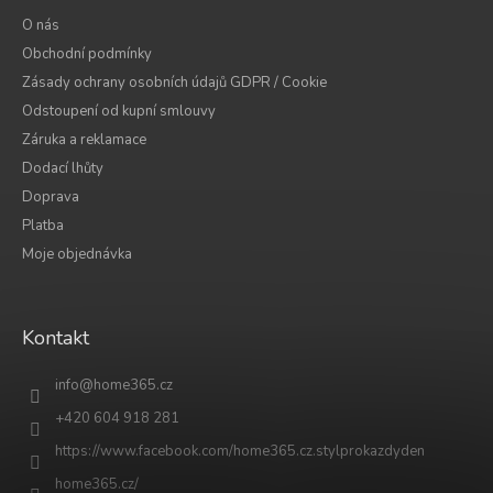
O nás
Obchodní podmínky
Zásady ochrany osobních údajů GDPR / Cookie
Odstoupení od kupní smlouvy
Záruka a reklamace
Dodací lhůty
Doprava
Platba
Moje objednávka
Kontakt
info
@
home365.cz
+420 604 918 281
https://www.facebook.com/home365.cz.stylprokazdyden
home365.cz/