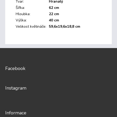
Tvar
:
Hranatý
Šířka
:
62 cm
Hloubka
:
22 cm
Výška
:
40 cm
Velikost květináče
:
59,6x19,6x18,8 cm
Z
á
p
a
Facebook
t
í
Instagram
Informace