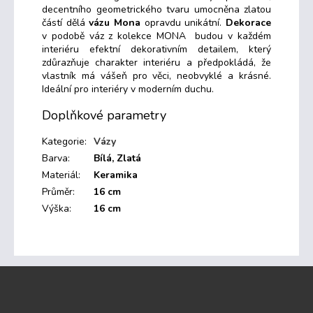
decentního geometrického tvaru umocněna zlatou
částí dělá
vázu Mona
opravdu unikátní.
Dekorace
v podobě váz z kolekce MONA budou v každém
interiéru efektní dekorativním detailem, který
zdůrazňuje charakter interiéru a předpokládá, že
vlastník má vášeň pro věci, neobvyklé a krásné.
Ideální pro interiéry v moderním duchu.
Doplňkové parametry
Kategorie
:
Vázy
Barva
:
Bílá, Zlatá
Materiál
:
Keramika
Průměr
:
16 cm
Výška
:
16 cm
Z
á
p