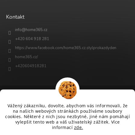
Kontakt
info
@
home365.cz
+420 604 918 281
https://www.facebook.com/home365.cz.stylprokazdyden
home365.cz/
+420604918281
Vytvořil Shoptet
Vážený zákazníku, dovolte, abychom vás informovali, že
na našich webových stránkách používáme soubory
cookies. Některé z nich jsou nezbytné, jiné nám pomáhají
Copyright 2026
www.home365.cz
. Všechna práva vyhrazena.
vylepšit tento web a váš uživatelský zážitek. Více
Upravit nastavení cookies
informací
zde.
Grafický návrh vytvořil a na Shoptet implementoval
&
Tomáš Hlad
techka s.r.o.