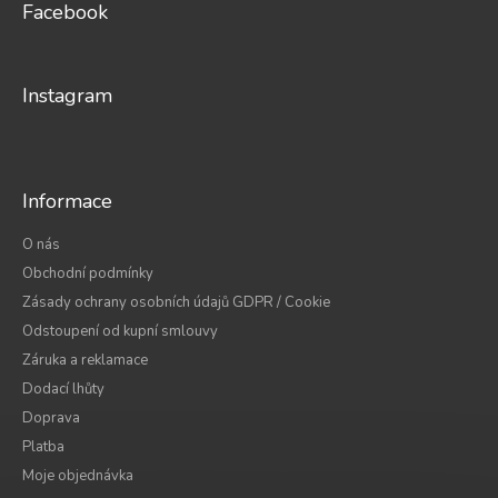
a
Facebook
t
í
Instagram
Informace
O nás
Obchodní podmínky
Zásady ochrany osobních údajů GDPR / Cookie
Odstoupení od kupní smlouvy
Záruka a reklamace
Dodací lhůty
Doprava
Platba
Moje objednávka