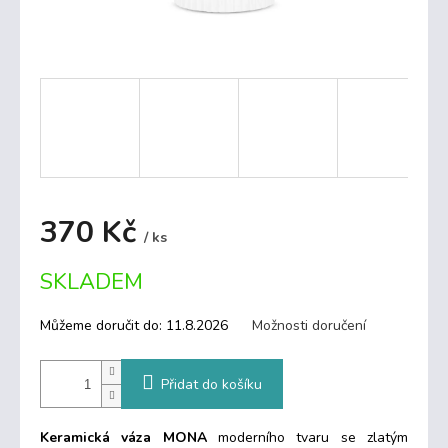
370 Kč
/ ks
Měrná
SKLADEM
cena:
Můžeme doručit do:
11.8.2026
Možnosti doručení
Přidat do košíku
Keramická váza MONA
moderního tvaru se zlatým