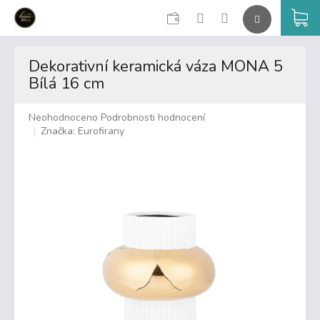
CZK
K
Přejít
na
Dekorativní keramická váza MONA 5
obsah
Bílá 16 cm
Průměrné
Neohodnoceno
Podrobnosti hodnocení
hodnocení
Značka:
Eurofirany
produktu
je
0,0
z
5
hvězdiček.