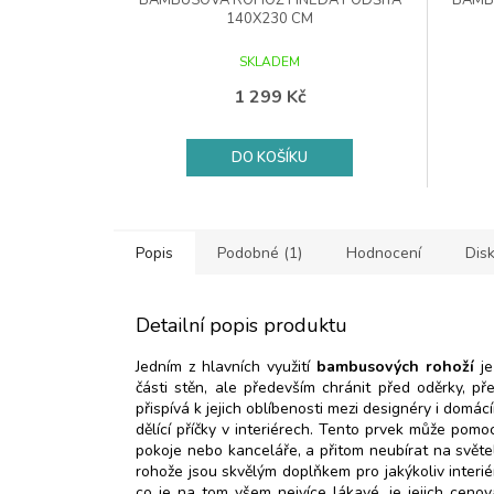
BAMBUSOVÁ ROHOŽ HNĚDÁ PODŠITÁ
BAMB
140X230 CM
SKLADEM
1 299 Kč
DO KOŠÍKU
Popis
Podobné (1)
Hodnocení
Dis
Detailní popis produktu
Jedním z hlavních využití
bambusových rohoží
je
části stěn, ale především chránit před oděrky, př
přispívá k jejich oblíbenosti mezi designéry i domác
dělící příčky v interiérech. Tento prvek může pomoc
pokoje nebo kanceláře, a přitom neubírat na světel
rohože jsou skvělým doplňkem pro jakýkoliv interié
co je na tom všem nejvíce lákavé, je jejich ceno