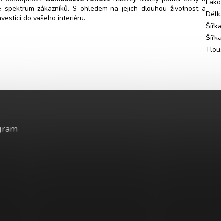
Lako
ké spektrum zákazníků. S ohledem na jejich dlouhou životnost a
Délk
vestici do vašeho interiéru.
Šířk
Šířk
Tlou
gram