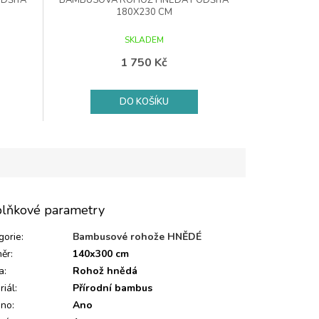
DŠITÁ
BAMBUSOVÁ ROHOŽ HNĚDÁ PODŠITÁ
180X230 CM
SKLADEM
1 750 Kč
DO KOŠÍKU
lňkové parametry
gorie
:
Bambusové rohože HNĚDÉ
ěr
:
140x300 cm
a
:
Rohož hnědá
riál
:
Přírodní bambus
eno
:
Ano