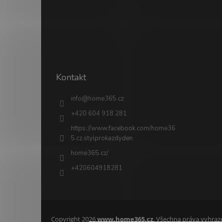
Kontakt
info
@
home365.cz
+420 604 918 281
https://www.facebook.com/home36
5.cz.stylprokazdyden
home365.cz/
+420604918281
Copyright 2026
www.home365.cz
. Všechna práva vyhraz