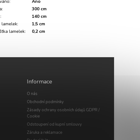
váno
:
Ano
a
:
300 cm
a
:
140 cm
a lamelek
:
1,5 cm
šťka lamelek
:
0,2 cm
Informace
O nás
Obchodní podmínky
Zásady ochrany osobních údajů GDPR /
Cookie
Odstoupení od kupní smlouvy
Záruka a reklamace