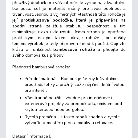
přitažlivý doplněk pro váš interiér. Je vyrobena z kvalitního
bambusu, což je materiál známý pro svou odolnost a
trvanlivost. Jednou z výjimečných vlastností této rohože je
její
protiskluzová podložka
, která je připevněna na
spodní straně, zajišťuje stabilitu, bezpečnost, a tím
minimalizuje riziko uklouznutí. lícová strana je opatřena
praktickým lesklým lakem, okraje rohože jsou obšity
lemem, výrobek je tedy připraven ihned k použití.
Objevte
krásu a funkčnost
bambusové rohože
a přidejte do
svého domova kus přírody
Přednosti bambusové rohože:
Přírodní materiál - Bambus je šetrný k životnímu
prostředí, lehký a pružný, což z něj činí ideální volbu
pro interiér.
Všestranné použití - vhodné pro interiérové i
exteriérové projekty za předpokladu, umístění pod
krytou terasou nebo pergolou.
Rychlá proměna - s touto rohoží snadno a rychle
vytvoříte atmosféru plnou exotiky a relaxace.
Detailní informace