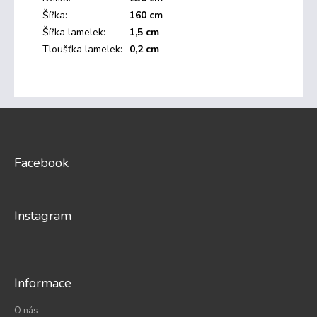
Šířka
:
160 cm
Šířka lamelek
:
1,5 cm
Tloušťka lamelek
:
0,2 cm
Z
á
p
a
Facebook
t
í
Instagram
Informace
O nás