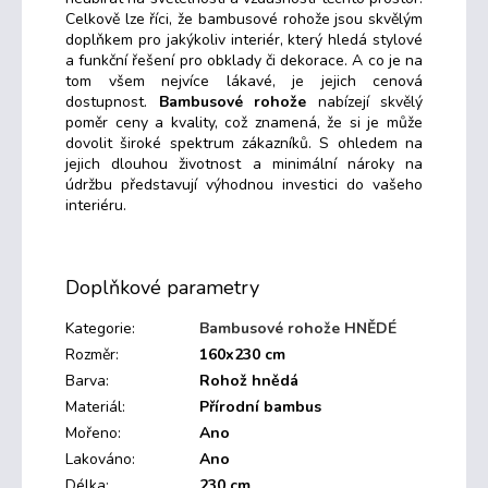
Celkově lze říci, že bambusové rohože jsou skvělým
doplňkem pro jakýkoliv interiér, který hledá stylové
a funkční řešení pro obklady či dekorace. A co je na
tom všem nejvíce lákavé, je jejich cenová
dostupnost.
Bambusové rohože
nabízejí skvělý
poměr ceny a kvality, což znamená, že si je může
dovolit široké spektrum zákazníků. S ohledem na
jejich dlouhou životnost a minimální nároky na
údržbu představují výhodnou investici do vašeho
interiéru.
Doplňkové parametry
Kategorie
:
Bambusové rohože HNĚDÉ
Rozměr
:
160x230 cm
Barva
:
Rohož hnědá
Materiál
:
Přírodní bambus
Mořeno
:
Ano
Lakováno
:
Ano
Délka
:
230 cm