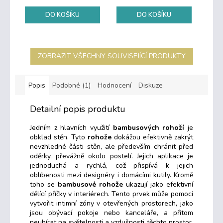
DO KOŠÍKU
DO KOŠÍKU
ZOBRAZIT VŠECHNY SOUVISEJÍCÍ PRODUKTY
Popis
Podobné (1)
Hodnocení
Diskuze
Detailní popis produktu
Jedním z hlavních využití
bambusových rohoží
je
obklad stěn. Tyto
rohože
dokážou efektivně zakrýt
nevzhledné části stěn, ale především chránit před
oděrky, převážně okolo postelí. Jejich aplikace je
jednoduchá a rychlá, což přispívá k jejich
oblíbenosti mezi designéry i domácími kutily. Kromě
toho se
bambusové rohože
ukazují jako efektivní
dělící příčky v interiérech. Tento prvek může pomoci
vytvořit intimní zóny v otevřených prostorech, jako
jsou obývací pokoje nebo kanceláře, a přitom
neubírat na světelnosti a vzdušnosti těchto prostor.