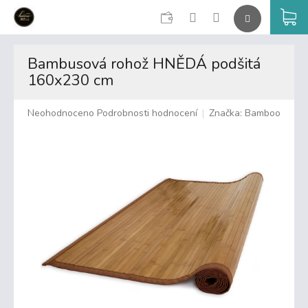
CZK
K
Přejít
na
Bambusová rohož HNĚDÁ podšitá
obsah
160x230 cm
Průměrné
Neohodnoceno
Podrobnosti hodnocení
Značka:
Bamboo
hodnocení
produktu
je
0,0
z
5
hvězdiček.