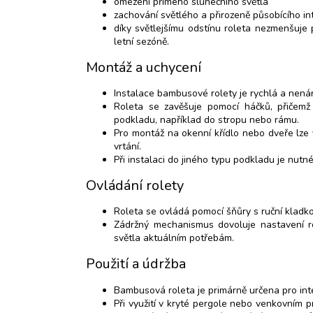
omezení přímého slunečního světla
zachování světlého a přirozeně působícího in
díky světlejšímu odstínu roleta nezmenšuje
letní sezóně.
Montáž a uchycení
Instalace bambusové rolety je rychlá a nená
Roleta se zavěšuje pomocí háčků, přičemž
podkladu, například do stropu nebo rámu.
Pro montáž na okenní křídlo nebo dveře lze
vrtání.
Při instalaci do jiného typu podkladu je nutné
Ovládání rolety
Roleta se ovládá pomocí šňůry s ruční kladko
Zádržný mechanismus dovoluje nastavení ro
světla aktuálním potřebám.
Použití a údržba
Bambusová roleta je primárně určena pro inte
Při využití v kryté pergole nebo venkovním 