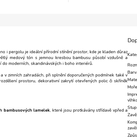
Dop
i pergolu je ideální přírodní stínění prostor, kde je kladen důraz
Kate
. Světlý medový tón s jemnou kresbou bambusu působí vzdušně a
í do moderních, skandinávských i boho interiérů.
Rozm
Barv
 a v zimních zahradách, při splnění doporučených podmínek také v
Mate
rozdělení prostoru, dekorativní zakrytí otevřených polic či skříněk
Moř
Impr
vlhko
Stup
ch bambusových lamelek
, které jsou protkávány střídavě vpřed a
Zavě
Komp
zavě
Způs