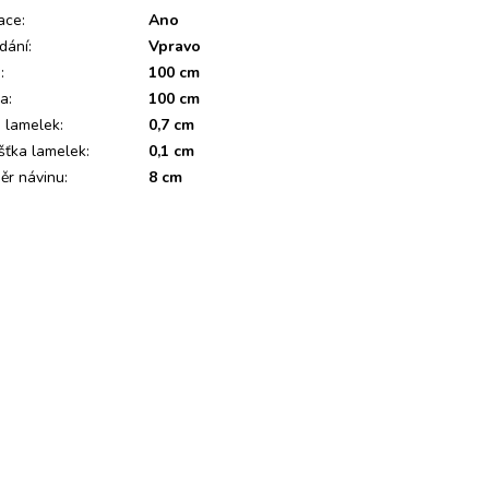
ace
:
Ano
dání
:
Vpravo
a
:
100 cm
ka
:
100 cm
a lamelek
:
0,7 cm
šťka lamelek
:
0,1 cm
ěr návinu
:
8 cm