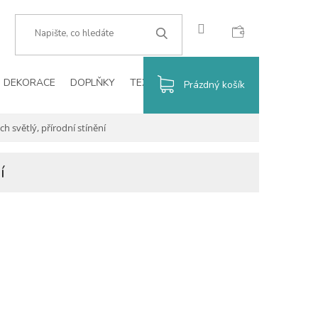
CZK
HLEDAT
DEKORACE
DOPLŇKY
TEXTIL
VÁNOCE
BLOG
NÁKUPNÍ
Prázdný košík
KOŠÍK
 světlý, přírodní stínění
í