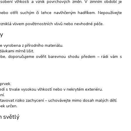
sobení vlhkosti a vznik povrchových změn. V zimním období je
nebo otřít suchým či lehce navlhčeným hadříkem. Nepoužívejte
zniklá vlivem povětrnostních vlivů nebo nevhodné péče.
ky
je vyrobena z přírodního materiálu.
ávkami mírně lišit.
sebe, doporučujeme ověřit barevnou shodu předem – rádi vám s
prvek.
dí s trvale vysokou vlhkostí nebo v nekrytém exteriéru.
ní.
vovat riziko zachycení – uchovávejte mimo dosah malých dětí.
bek určen.
h světlý