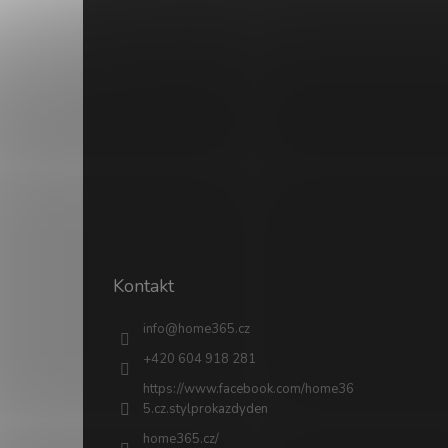
Kontakt
info
@
home365.cz
+420 604 918 281
https://www.facebook.com/home36
5.cz.stylprokazdyden
home365.cz/