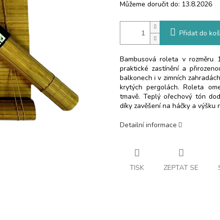
Můžeme doručit do:
13.8.2026
Přidat do koš
Bambusová roleta v rozměru 
praktické zastínění a přirozen
balkonech i v zimních zahradách a
krytých pergolách. Roleta ome
tmavě. Teplý ořechový tón dodá
díky zavěšení na háčky a výšku r
Detailní informace
TISK
ZEPTAT SE