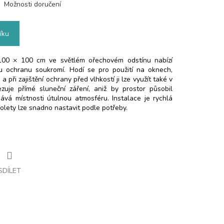
Možnosti doručení
íku
100 × 100 cm ve světlém ořechovém odstínu nabízí
ou ochranu soukromí. Hodí se pro použití na oknech,
 při zajištění ochrany před vlhkostí ji lze využít také v
zuje přímé sluneční záření, aniž by prostor působil
vá místnosti útulnou atmosféru. Instalace je rychlá
olety lze snadno nastavit podle potřeby.
SDÍLET