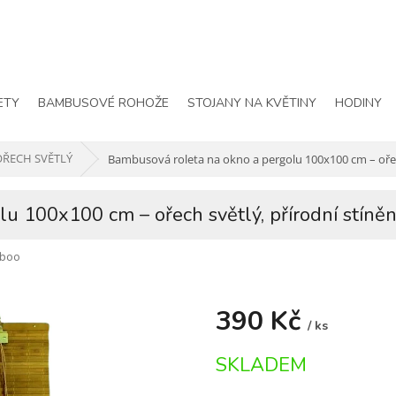
ETY
BAMBUSOVÉ ROHOŽE
STOJANY NA KVĚTINY
HODINY
OŘECH SVĚTLÝ
Bambusová roleta na okno a pergolu 100x100 cm – ořech
u 100x100 cm – ořech světlý, přírodní stíněn
boo
390 Kč
/ ks
Měrná
SKLADEM
cena: