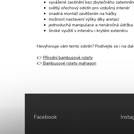
vyvážené zastínění bez zbytečného zatemněn
světlý ořechový odstín pro vzdušný interiér
snadná montáž zavěšením na háčky
možnost nastavení výšky díky aretaci
jednoduchá manipulace a nenáročná údržba
široké využití v interiéru i krytém exteriéru
Nevyhovuje vám tento odstín? Podívejte se i na dal
👉
Přírodní bambusové rolety
👉
Bambusové rolety mahagon
Z
á
p
a
Facebook
Insta
t
í