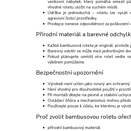
venkovní nábytek, který pomáhá omezit pů
vhodné roletu uložit na suchém místě.
Údržba je jednoduchá – roletu lze vysát 
agresivní čisticí prostředky.
Prodejce nenese odpovědnost za poškození v
Přírodní materiál a barevné odchyl
Každá bambusová roleta je originál, protože 
Barevný odstín se může mezi jednotlivými dod
Pokud plánujete umístit více rolet vedle 
výběrem pomůžeme.
Bezpečnostní upozornění
Výrobek není určen jako nosný ani ochranný 
Není vhodný pro dlouhodobé použití v prostře
Při montáži dbejte na pevné a stabilní uchyce
Ovládací šňůra a mechanismus mohou předsta
Používejte pouze k účelu, ke kterému je výro
Proč zvolit bambusovou roletu ořec
přírodní bambusový materiál