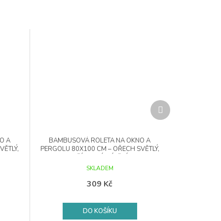
Další
produkt
O A
BAMBUSOVÁ ROLETA NA OKNO A
VĚTLÝ,
PERGOLU 80X100 CM – OŘECH SVĚTLÝ,
PŘÍRODNÍ STÍNĚNÍ
SKLADEM
309 Kč
DO KOŠÍKU