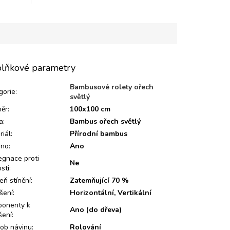
lňkové parametry
Bambusové rolety ořech
gorie
:
světlý
ěr
:
100x100 cm
a
:
Bambus ořech světlý
riál
:
Přírodní bambus
eno
:
Ano
egnace proti
Ne
sti
:
eň stínění
:
Zatemňující 70 %
šení
:
Horizontální, Vertikální
onenty k
Ano (do dřeva)
šení
:
ob návinu
:
Rolování