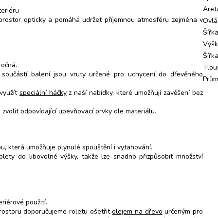
Aret
teriéru
 prostor opticky a pomáhá udržet příjemnou atmosféru zejména v
Ovlá
Šířk
Výš
Šířk
ročná.
Tlou
 součástí balení jsou vruty určené pro uchycení do dřevěného
Prům
 využít
speciální háčky
z naší nabídky, které umožňují zavěšení bez
 zvolit odpovídající upevňovací prvky dle materiálu.
u, která umožňuje plynulé spouštění i vytahování.
lety do libovolné výšky, takže lze snadno přizpůsobit množství
riérové použití.
prostoru doporučujeme roletu ošetřit
olejem na dřevo
určeným pro