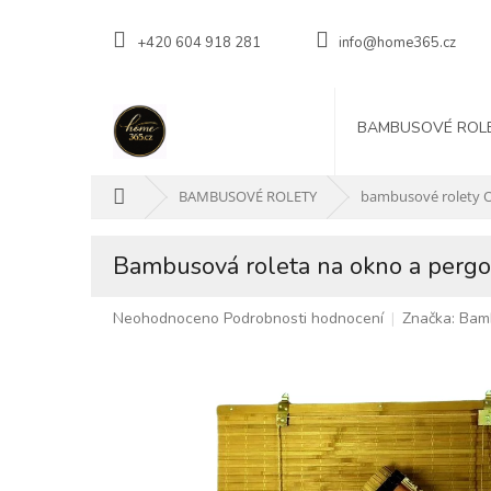
Přejít
na
+420 604 918 281
info@home365.cz
obsah
BAMBUSOVÉ ROL
Domů
BAMBUSOVÉ ROLETY
bambusové rolety 
Bambusová roleta na okno a pergol
Průměrné
Neohodnoceno
Podrobnosti hodnocení
Značka:
Bam
hodnocení
produktu
je
0,0
z
5
hvězdiček.