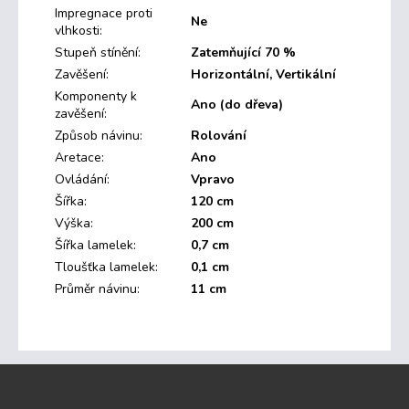
Impregnace proti
Ne
vlhkosti
:
Stupeň stínění
:
Zatemňující 70 %
Zavěšení
:
Horizontální, Vertikální
Komponenty k
Ano (do dřeva)
zavěšení
:
Způsob návinu
:
Rolování
Aretace
:
Ano
Ovládání
:
Vpravo
Šířka
:
120 cm
Výška
:
200 cm
Šířka lamelek
:
0,7 cm
Tloušťka lamelek
:
0,1 cm
Průměr návinu
:
11 cm
Z
á