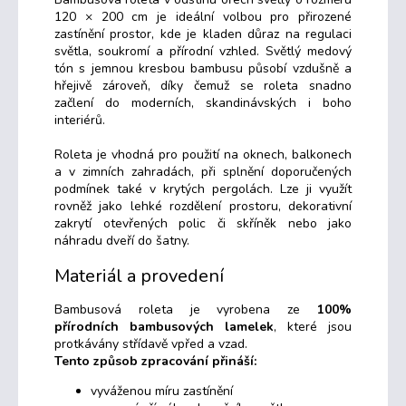
120 × 200 cm je ideální volbou pro přirozené
zastínění prostor, kde je kladen důraz na regulaci
světla, soukromí a přírodní vzhled. Světlý medový
tón s jemnou kresbou bambusu působí vzdušně a
hřejivě zároveň, díky čemuž se roleta snadno
začlení do moderních, skandinávských i boho
interiérů.
Roleta je vhodná pro použití na oknech, balkonech
a v zimních zahradách, při splnění doporučených
podmínek také v krytých pergolách. Lze ji využít
rovněž jako lehké rozdělení prostoru, dekorativní
zakrytí otevřených polic či skříněk nebo jako
náhradu dveří do šatny.
Materiál a provedení
Bambusová roleta je vyrobena ze
100%
přírodních bambusových lamelek
, které jsou
protkávány střídavě vpřed a vzad.
Tento způsob zpracování přináší:
vyváženou míru zastínění