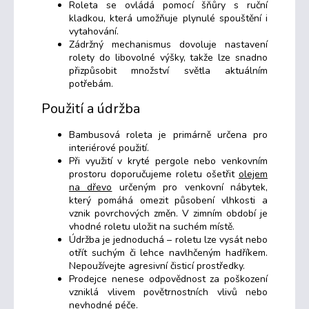
Roleta se ovládá pomocí šňůry s ruční
kladkou, která umožňuje plynulé spouštění i
vytahování.
Zádržný mechanismus dovoluje nastavení
rolety do libovolné výšky, takže lze snadno
přizpůsobit množství světla aktuálním
potřebám.
Použití a údržba
Bambusová roleta je primárně určena pro
interiérové použití.
Při využití v kryté pergole nebo venkovním
prostoru doporučujeme roletu ošetřit
olejem
na dřevo
určeným pro venkovní nábytek,
který pomáhá omezit působení vlhkosti a
vznik povrchových změn. V zimním období je
vhodné roletu uložit na suchém místě.
Údržba je jednoduchá – roletu lze vysát nebo
otřít suchým či lehce navlhčeným hadříkem.
Nepoužívejte agresivní čisticí prostředky.
Prodejce nenese odpovědnost za poškození
vzniklá vlivem povětrnostních vlivů nebo
nevhodné péče.