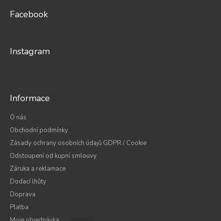
p
a
Facebook
t
í
Instagram
Informace
O nás
Obchodní podmínky
Zásady ochrany osobních údajů GDPR / Cookie
Odstoupení od kupní smlouvy
Záruka a reklamace
Dodací lhůty
Doprava
Platba
Moje objednávka