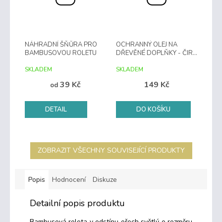
NÁHRADNÍ ŠŇŮRA PRO
OCHRANNÝ OLEJ NA
BAMBUSOVOU ROLETU
DŘEVĚNÉ DOPLŇKY - ČIRÝ
500 ML
SKLADEM
SKLADEM
39 Kč
149 Kč
od
DETAIL
DO KOŠÍKU
ZOBRAZIT VŠECHNY SOUVISEJÍCÍ PRODUKTY
Popis
Hodnocení
Diskuze
Detailní popis produktu
Bambusová roleta v odstínu ořech světlý o rozměru