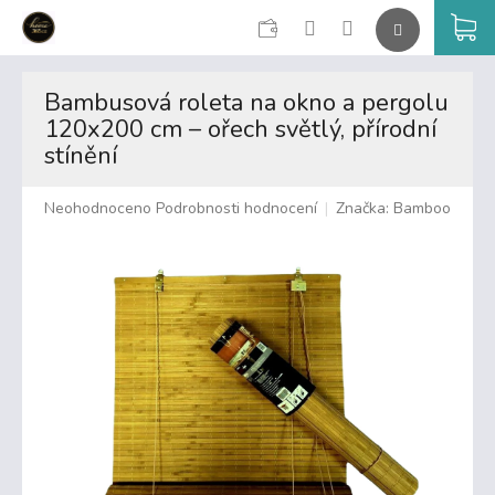
CZK
K
Přejít
na
Bambusová roleta na okno a pergolu
obsah
120x200 cm – ořech světlý, přírodní
stínění
Průměrné
Neohodnoceno
Podrobnosti hodnocení
Značka:
Bamboo
hodnocení
produktu
je
0,0
z
5
hvězdiček.