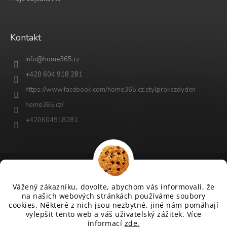
Kontakt
info
@
home365.cz
+420 604 918 281
https://www.facebook.com/home365.cz.stylprokazdyden
home365.cz/
+420604918281
Vytvořil Shoptet
Vážený zákazníku, dovolte, abychom vás informovali, že
na našich webových stránkách používáme soubory
cookies. Některé z nich jsou nezbytné, jiné nám pomáhají
Copyright 2026
www.home365.cz
. Všechna práva vyhrazena.
vylepšit tento web a váš uživatelský zážitek. Více
Upravit nastavení cookies
informací
zde.
Grafický návrh vytvořil a na Shoptet implementoval
&
Tomáš Hlad