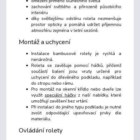
omezení přímého slunečního světla
zachování světlého a přirozeně působícího
interiéru
díky světlejšímu odstínu roleta nezmenšuje
prostor opticky a pomáhá udržet příjemnou
atmosféru zejména v letní sezóně.
Montáž a uchycení
Instalace bambusové rolety je rychlá a
nenáročná.
Roleta se zavěšuje pomocí háčků, přičemž
součástí balení jsou vruty určené pro
uchycení do dřevěného podkladu, například
do stropu nebo rámu.
Pro montáž na okenní křídlo nebo dveře lze
využít
speciální háčky
z naší nabídky, které
umožňují zavěšení bez vrtání.
Při instalaci do jiného typu podkladu je nutné
zvolit odpovídající upevňovací prvky dle
materiálu.
Ovládání rolety