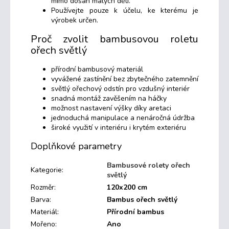
mimo dosah malých dětí.
Používejte pouze k účelu, ke kterému je
výrobek určen.
Proč zvolit bambusovou roletu
ořech světlý
přírodní bambusový materiál
vyvážené zastínění bez zbytečného zatemnění
světlý ořechový odstín pro vzdušný interiér
snadná montáž zavěšením na háčky
možnost nastavení výšky díky aretaci
jednoduchá manipulace a nenáročná údržba
široké využití v interiéru i krytém exteriéru
Doplňkové parametry
Bambusové rolety ořech
Kategorie
:
světlý
Rozměr
:
120x200 cm
Barva
:
Bambus ořech světlý
Materiál
:
Přírodní bambus
Mořeno
:
Ano