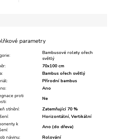
lňkové parametry
Bambusové rolety ořech
gorie
:
světlý
ěr
:
70x100 cm
a
:
Bambus ořech světlý
riál
:
Přírodní bambus
eno
:
Ano
egnace proti
Ne
sti
:
eň stínění
:
Zatemňující 70 %
šení
:
Horizontální, Vertikální
onenty k
Ano (do dřeva)
šení
:
ob návinu
:
Rolování