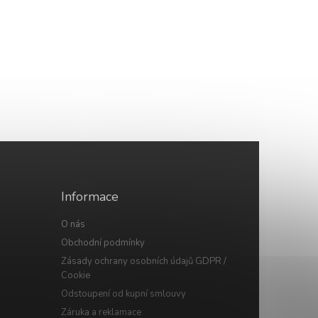
Informace
O nás
Obchodní podmínky
Zásady ochrany osobních údajů GDPR /
Cookie
Odstoupení od kupní smlouvy
Záruka a reklamace