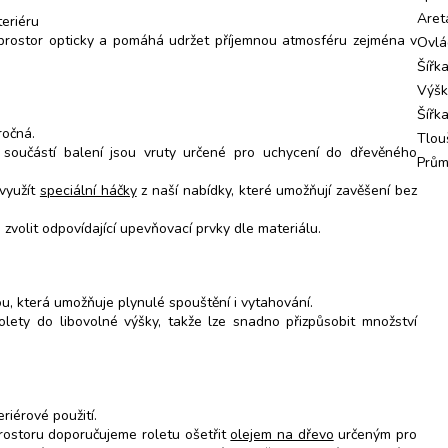
Aret
teriéru
 prostor opticky a pomáhá udržet příjemnou atmosféru zejména v
Ovlá
Šířk
Výš
Šířk
ročná.
Tlou
 součástí balení jsou vruty určené pro uchycení do dřevěného
Prům
 využít
speciální háčky
z naší nabídky, které umožňují zavěšení bez
 zvolit odpovídající upevňovací prvky dle materiálu.
u, která umožňuje plynulé spouštění i vytahování.
lety do libovolné výšky, takže lze snadno přizpůsobit množství
riérové použití.
prostoru doporučujeme roletu ošetřit
olejem na dřevo
určeným pro