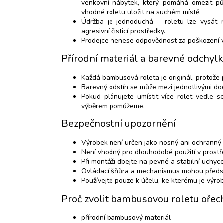
venkovní nábytek, který pomáhá omezit pů
vhodné roletu uložit na suchém místě.
Údržba je jednoduchá – roletu lze vysát 
agresivní čisticí prostředky.
Prodejce nenese odpovědnost za poškození v
Přírodní materiál a barevné odchyl
Každá bambusová roleta je originál, protože 
Barevný odstín se může mezi jednotlivými dod
Pokud plánujete umístit více rolet vedle 
výběrem pomůžeme.
Bezpečnostní upozornění
Výrobek není určen jako nosný ani ochranný 
Není vhodný pro dlouhodobé použití v prostře
Při montáži dbejte na pevné a stabilní uchyce
Ovládací šňůra a mechanismus mohou předsta
Používejte pouze k účelu, ke kterému je výro
Proč zvolit bambusovou roletu ořec
přírodní bambusový materiál