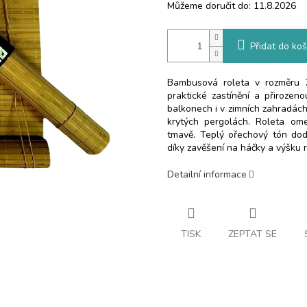
Můžeme doručit do:
11.8.2026
Přidat do koš
Bambusová roleta v rozměru 
praktické zastínění a přirozen
balkonech i v zimních zahradách a
krytých pergolách. Roleta ome
tmavě. Teplý ořechový tón dodá
díky zavěšení na háčky a výšku r
Detailní informace
TISK
ZEPTAT SE