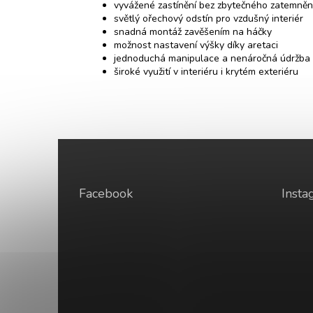
vyvážené zastínění bez zbytečného zatemněn
světlý ořechový odstín pro vzdušný interiér
snadná montáž zavěšením na háčky
možnost nastavení výšky díky aretaci
jednoduchá manipulace a nenáročná údržba
široké využití v interiéru i krytém exteriéru
Z
á
p
a
Facebook
Insta
t
í