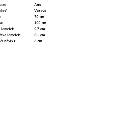
ace
:
Ano
dání
:
Vpravo
a
:
70 cm
ka
:
100 cm
a lamelek
:
0,7 cm
šťka lamelek
:
0,1 cm
ěr návinu
:
8 cm