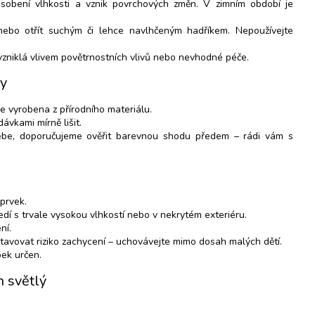
sobení vlhkosti a vznik povrchových změn. V zimním období je
nebo otřít suchým či lehce navlhčeným hadříkem. Nepoužívejte
zniklá vlivem povětrnostních vlivů nebo nevhodné péče.
ky
je vyrobena z přírodního materiálu.
ávkami mírně lišit.
sebe, doporučujeme ověřit barevnou shodu předem – rádi vám s
prvek.
dí s trvale vysokou vlhkostí nebo v nekrytém exteriéru.
ní.
vovat riziko zachycení – uchovávejte mimo dosah malých dětí.
bek určen.
h světlý