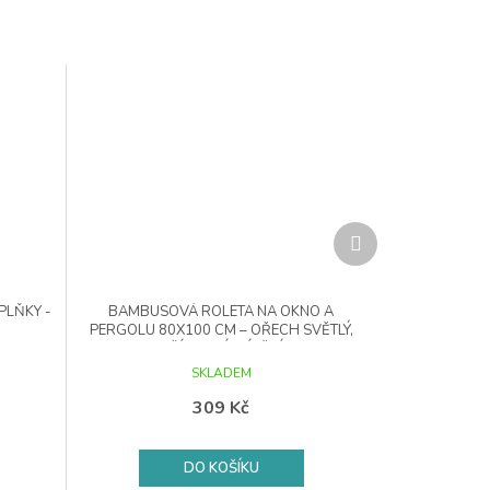
Další
produkt
PLŇKY -
BAMBUSOVÁ ROLETA NA OKNO A
PERGOLU 80X100 CM – OŘECH SVĚTLÝ,
PŘÍRODNÍ STÍNĚNÍ
SKLADEM
309 Kč
DO KOŠÍKU