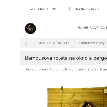
Přejít
na
+420 604 918 281
info@home365.cz
obsah
BAMBUSOVÉ ROL
Domů
BAMBUSOVÉ ROLETY
bambusové rolety 
Bambusová roleta na okno a pergol
Průměrné
Neohodnoceno
Podrobnosti hodnocení
Značka:
Bam
hodnocení
produktu
je
0,0
z
5
hvězdiček.