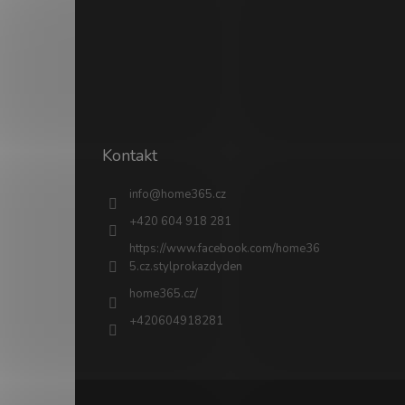
Kontakt
info
@
home365.cz
+420 604 918 281
https://www.facebook.com/home36
5.cz.stylprokazdyden
home365.cz/
+420604918281