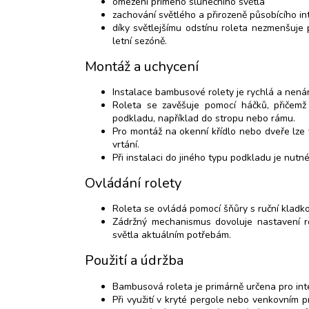
omezení přímého slunečního světla
zachování světlého a přirozeně působícího in
díky světlejšímu odstínu roleta nezmenšuje
letní sezóně.
Montáž a uchycení
Instalace bambusové rolety je rychlá a nená
Roleta se zavěšuje pomocí háčků, přičemž
podkladu, například do stropu nebo rámu.
Pro montáž na okenní křídlo nebo dveře lze
vrtání.
Při instalaci do jiného typu podkladu je nutné
Ovládání rolety
Roleta se ovládá pomocí šňůry s ruční kladko
Zádržný mechanismus dovoluje nastavení ro
světla aktuálním potřebám.
Použití a údržba
Bambusová roleta je primárně určena pro inte
Při využití v kryté pergole nebo venkovním 