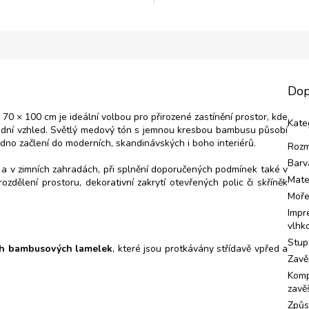
Dop
70 × 100 cm je ideální volbou pro přirozené zastínění prostor, kde
Kate
írodní vzhled. Světlý medový tón s jemnou kresbou bambusu působí
adno začlení do moderních, skandinávských i boho interiérů.
Rozm
Barv
 a v zimních zahradách, při splnění doporučených podmínek také v
Mate
rozdělení prostoru, dekorativní zakrytí otevřených polic či skříněk
Moř
Impr
vlhko
Stup
ch bambusových lamelek
, které jsou protkávány střídavě vpřed a
Zavě
Komp
zavě
Způs