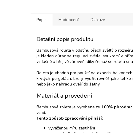
Popis
Hodnocení
Diskuze
Detailní popis produktu
Bambusová roleta v odstínu ořech světlý o rozměru 
je kladen důraz na regulaci světla, soukromí a př
vzdušně a hřejivě zároveň, díky čemuž se roleta sn
Roleta je vhodná pro použití na oknech, balkonech
krytých pergolách. Lze ji využít rovněž jako lehké 
nebo jako náhradu dveří do šatny.
Materiál a provedení
Bambusová roleta je vyrobena ze
100% přírodní
vzad.
Tento způsob zpracování přináší:
vyváženou míru zastínění