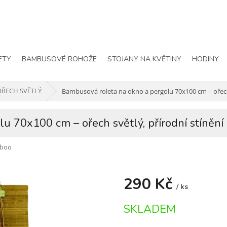
ETY
BAMBUSOVÉ ROHOŽE
STOJANY NA KVĚTINY
HODINY
OŘECH SVĚTLÝ
Bambusová roleta na okno a pergolu 70x100 cm – ořech 
u 70x100 cm – ořech světlý, přírodní stínění
boo
290 Kč
/ ks
Měrná
SKLADEM
cena: