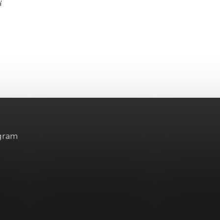
í
gram